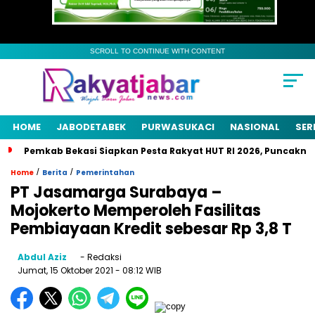
SCROLL TO CONTINUE WITH CONTENT
HOME
JABODETABEK
PURWASUKACI
NASIONAL
SER
Pemkab Bekasi Siapkan Pesta Rakyat HUT RI 2026, Puncaknya
/
/
Home
Berita
Pemerintahan
PT Jasamarga Surabaya –
Mojokerto Memperoleh Fasilitas
Pembiayaan Kredit sebesar Rp 3,8 T
Abdul Aziz
- Redaksi
Jumat, 15 Oktober 2021
- 08:12 WIB