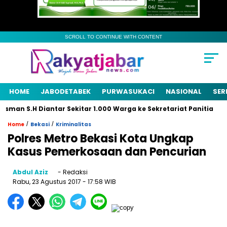
SCROLL TO CONTINUE WITH CONTENT
HOME
JABODETABEK
PURWASUKACI
NASIONAL
SER
man S.H Diantar Sekitar 1.000 Warga ke Sekretariat Panitia
/
/
Home
Bekasi
Kriminalitas
Polres Metro Bekasi Kota Ungkap
Kasus Pemerkosaan dan Pencurian
Abdul Aziz
- Redaksi
Rabu, 23 Agustus 2017
- 17:58 WIB