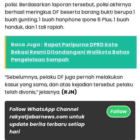
polisi. Berdasarkan laporan tersebut, polisi akhirnya
berhasil meringkus DF beserta barang bukti berupa 1
buah gunting, 1 buah hanphone Ipone 6 Plus, 1 buah
handuk, dan 1 tali rapiah.
Baca Juga :
Rapat Paripurna DPRD Kota
Bekasi Resmi Ditandangani Walikota Bahas
Pengelolaan Sampah
“Sebelumnya, pelaku DF juga pernah melakukan
kasus yang sama, dan atas kejadian tersebut pelaku
telah divonis,” jelasnya.
(RJN)
Follow WhatsApp Channel
Follow
rakyatjabarnews.com untuk
update berita terbaru setiap
hari