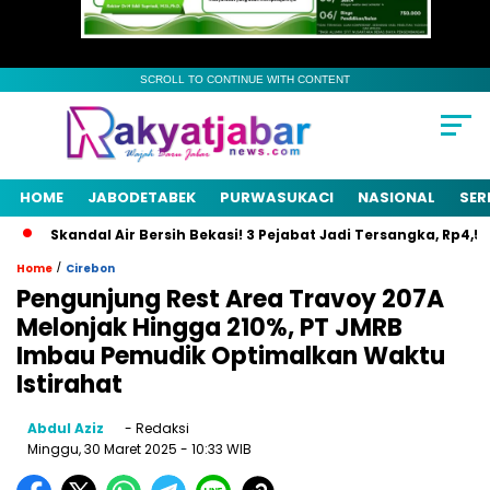
SCROLL TO CONTINUE WITH CONTENT
HOME
JABODETABEK
PURWASUKACI
NASIONAL
SER
Skandal Air Bersih Bekasi! 3 Pejabat Jadi Tersangka, Rp4,5 Mil
/
Home
Cirebon
Pengunjung Rest Area Travoy 207A
Melonjak Hingga 210%, PT JMRB
Imbau Pemudik Optimalkan Waktu
Istirahat
Abdul Aziz
- Redaksi
Minggu, 30 Maret 2025
- 10:33 WIB