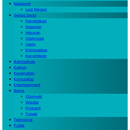
Nasional
Luar Negeri
Serba Serbi
Pendidikan
Inspirasi
Hiburan
Olahraga
Opini
Kriminalitas
Kecantikan
Ramadhan
Kuliner
Kesehatan
Komunitas
Entertainment
Bisnis
Otomotif
Wisata
Properti
Travel
Teknologi
Politik