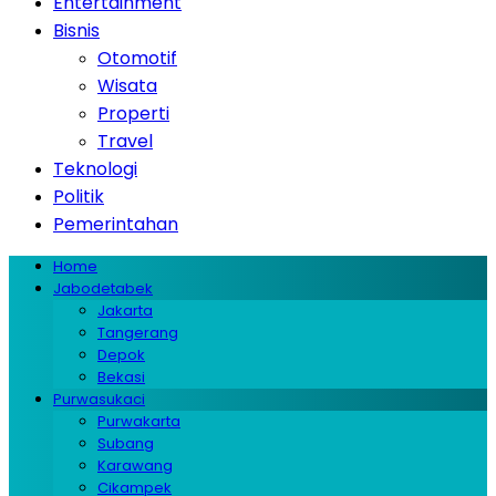
Entertainment
Bisnis
Otomotif
Wisata
Properti
Travel
Teknologi
Politik
Pemerintahan
Home
Jabodetabek
Jakarta
Tangerang
Depok
Bekasi
Purwasukaci
Purwakarta
Subang
Karawang
Cikampek