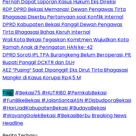
Pernah Dapat Laporan Kasus Hukum Eks Direksi
RDP DPRD Bekasi Memanas! Dewan Pengawas Tirta
Bhagasasi Diserbu Pertanyaan soal Konflik Internal
DPRD Kabupaten Bekasi Panggil Dewan Pengawas
Tirta Bhagasasi Bahas Kisruh Internal
Wali Kota Bekasi Tegaskan Komitmen Wujudkan Kota
Ramah Anak di Peringatan HAN ke-42
DPRD Soroti IPL TPA Burangkeng Belum Beroperasi, Plt
Bupati Panggil DCKTR dan DLH
AEZ “Pusing” Saat Dipanggil! Eks Dirut Tirta Bhagasasi
Mangkir di Kasus Korupsi Rp4,5 M
Tag :
#Bekasi75 #HUTRI80 #PemkabBekasi
#FunBikeBekasi #JalanSantaiASN #DisbudporaBekasi
#HariJadiKabupatenBekasi #BudayaBekasi
#WayangGolekBekasi #BekasiBerbu
Breaking News
Headline
Berita Terbaru