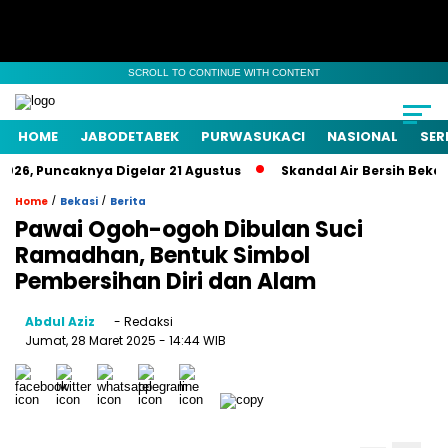
SCROLL TO CONTINUE WITH CONTENT
HOME
JABODETABEK
PURWASUKACI
NASIONAL
SER
26, Puncaknya Digelar 21 Agustus
Skandal Air Bersih Bekasi!
/
/
Home
Bekasi
Berita
Pawai Ogoh-ogoh Dibulan Suci
Ramadhan, Bentuk Simbol
Pembersihan Diri dan Alam
Abdul Aziz
- Redaksi
Jumat, 28 Maret 2025
- 14:44 WIB