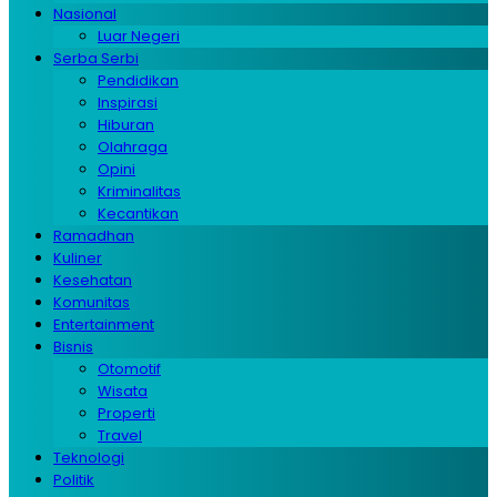
Nasional
Luar Negeri
Serba Serbi
Pendidikan
Inspirasi
Hiburan
Olahraga
Opini
Kriminalitas
Kecantikan
Ramadhan
Kuliner
Kesehatan
Komunitas
Entertainment
Bisnis
Otomotif
Wisata
Properti
Travel
Teknologi
Politik