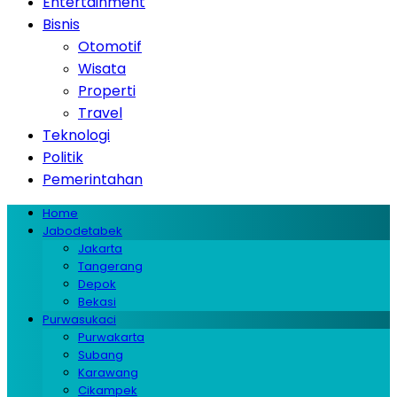
Entertainment
Bisnis
Otomotif
Wisata
Properti
Travel
Teknologi
Politik
Pemerintahan
Home
Jabodetabek
Jakarta
Tangerang
Depok
Bekasi
Purwasukaci
Purwakarta
Subang
Karawang
Cikampek