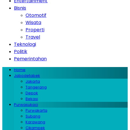
Entertainment
Bisnis
Otomotif
Wisata
Properti
Travel
Teknologi
Politik
Pemerintahan
Home
Jabodetabek
Jakarta
Tangerang
Depok
Bekasi
Purwasukaci
Purwakarta
Subang
Karawang
Cikampek