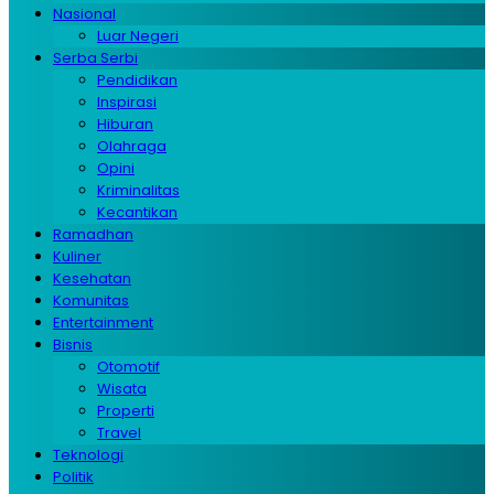
Nasional
Luar Negeri
Serba Serbi
Pendidikan
Inspirasi
Hiburan
Olahraga
Opini
Kriminalitas
Kecantikan
Ramadhan
Kuliner
Kesehatan
Komunitas
Entertainment
Bisnis
Otomotif
Wisata
Properti
Travel
Teknologi
Politik