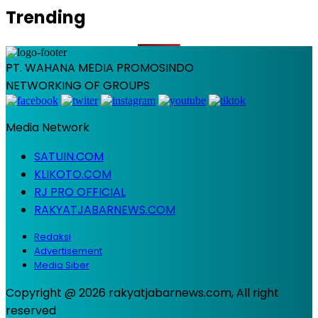
Trending
PT. WAHANA MEDIA PROMOSINDO
NETWORKING OF GROUPS
Media Network
SATUIN.COM
KLIKOTO.COM
RJ PRO OFFICIAL
RAKYATJABARNEWS.COM
Redaksi
Advertisement
Media Siber
Copyright @ 2026 rakyatjabarnews.com, All right
reserved