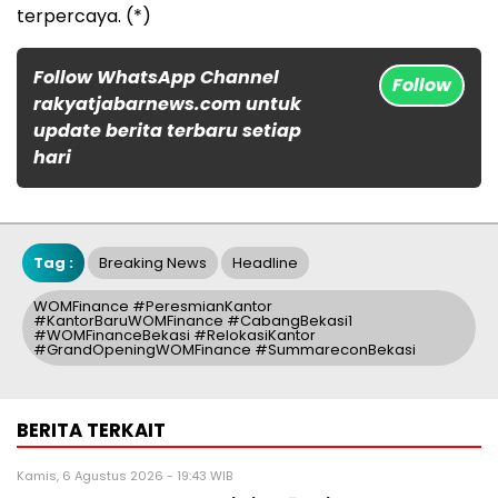
terpercaya. (*)
Follow WhatsApp Channel
Follow
rakyatjabarnews.com untuk
update berita terbaru setiap
hari
Tag :
Breaking News
Headline
WOMFinance #PeresmianKantor
#KantorBaruWOMFinance #CabangBekasi1
#WOMFinanceBekasi #RelokasiKantor
#GrandOpeningWOMFinance #SummareconBekasi
BERITA TERKAIT
Kamis, 6 Agustus 2026 - 19:43 WIB