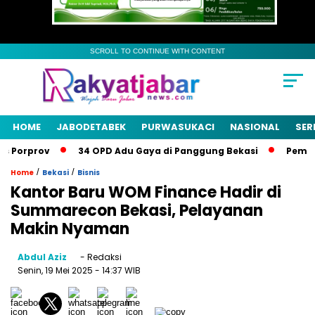
SCROLL TO CONTINUE WITH CONTENT
HOME
JABODETABEK
PURWASUKACI
NASIONAL
SER
Porprov
34 OPD Adu Gaya di Panggung Bekasi
Pemkab B
/
/
Home
Bekasi
Bisnis
Kantor Baru WOM Finance Hadir di
Summarecon Bekasi, Pelayanan
Makin Nyaman
Abdul Aziz
- Redaksi
Senin, 19 Mei 2025
- 14:37 WIB