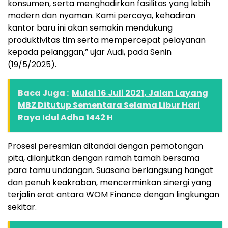
konsumen, serta menghadirkan fasilitas yang lebih
modern dan nyaman. Kami percaya, kehadiran
kantor baru ini akan semakin mendukung
produktivitas tim serta mempercepat pelayanan
kepada pelanggan,” ujar Audi, pada Senin
(19/5/2025).
Baca Juga :
Mulai 16 Juli 2021, Jalan Layang
MBZ Ditutup Sementara Selama Libur Hari
Raya Idul Adha 1442 H
Prosesi peresmian ditandai dengan pemotongan
pita, dilanjutkan dengan ramah tamah bersama
para tamu undangan. Suasana berlangsung hangat
dan penuh keakraban, mencerminkan sinergi yang
terjalin erat antara WOM Finance dengan lingkungan
sekitar.