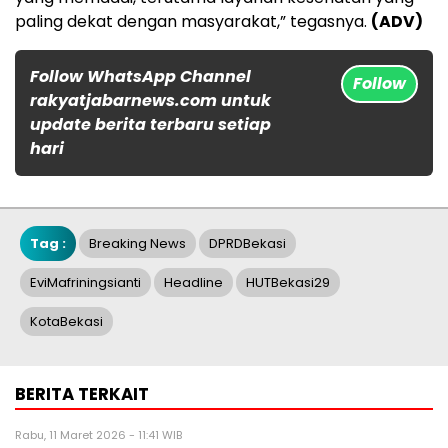
paling dekat dengan masyarakat,” tegasnya.
(ADV)
Follow WhatsApp Channel
Follow
rakyatjabarnews.com untuk
update berita terbaru setiap
hari
Tag :
Breaking News
DPRDBekasi
EviMafriningsianti
Headline
HUTBekasi29
KotaBekasi
BERITA TERKAIT
Rabu, 11 Maret 2026 - 11:41 WIB