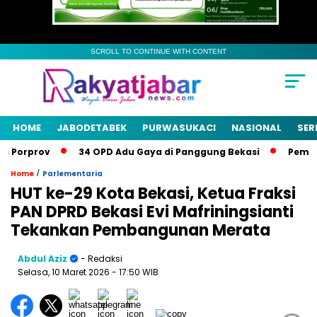
SCROLL TO CONTINUE WITH CONTENT
HOME
JABODETABEK
PURWASUKACI
NASIONAL
SER
 Porprov
34 OPD Adu Gaya di Panggung Bekasi
Pemkab B
/
Home
Parlementaria
HUT ke-29 Kota Bekasi, Ketua Fraksi
PAN DPRD Bekasi Evi Mafriningsianti
Tekankan Pembangunan Merata
Abdul Aziz
- Redaksi
Selasa, 10 Maret 2026
- 17:50 WIB