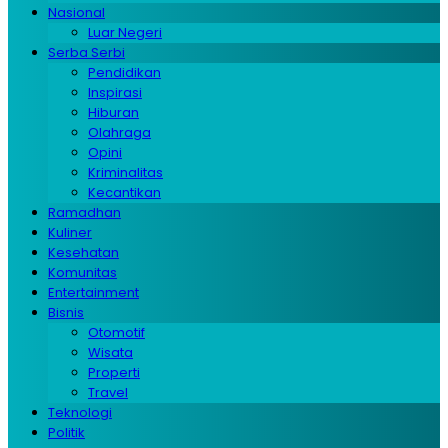
Nasional
Luar Negeri
Serba Serbi
Pendidikan
Inspirasi
Hiburan
Olahraga
Opini
Kriminalitas
Kecantikan
Ramadhan
Kuliner
Kesehatan
Komunitas
Entertainment
Bisnis
Otomotif
Wisata
Properti
Travel
Teknologi
Politik