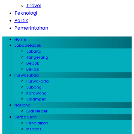
Travel
Teknologi
Politik
Pemerintahan
Home
Jabodetabek
Jakarta
Tangerang
Depok
Bekasi
Purwasukaci
Purwakarta
Subang
Karawang
Cikampek
Nasional
Luar Negeri
Serba Serbi
Pendidikan
Inspirasi