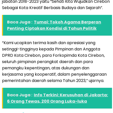
jabatan 2018-2023 yaitu “Sehati Kita Wujudkan Cirebon
Sebagai Kota Kreatif Berbasis Budaya dan Sejarah”.
Baca Juga :
Tumai: Tokoh Agama Berperan
Penting Ciptakan Kondisi di Tahun Politik
“Kami ucapkan terima kasih dan apresiasi yang
setinggi-tingginya kepada Pimpinan dan Anggota
DPRD Kota Cirebon, para Forkopimda Kota Cirebon,
seluruh pimpinan perangkat daerah dan para
pemangku kepentingan, atas dukungan dan
kerjasama yang kooperatif, dalam penyelenggaraan
pemerintahan daerah selama Tahun 2023,” ujarnya.
Baca Juga :
Info Terkini: Kerusuhan di Jakarta:
6 Orang Tewas, 200 Orang Luka-luka