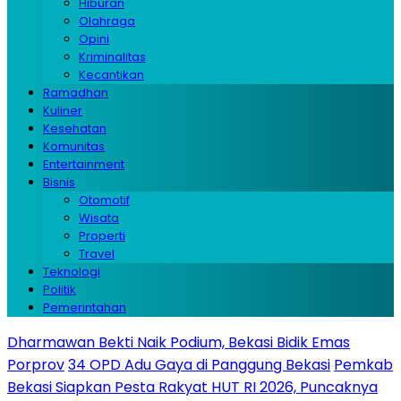
Hiburan
Olahraga
Opini
Kriminalitas
Kecantikan
Ramadhan
Kuliner
Kesehatan
Komunitas
Entertainment
Bisnis
Otomotif
Wisata
Properti
Travel
Teknologi
Politik
Pemerintahan
Dharmawan Bekti Naik Podium, Bekasi Bidik Emas
Porprov
34 OPD Adu Gaya di Panggung Bekasi
Pemkab
Bekasi Siapkan Pesta Rakyat HUT RI 2026, Puncaknya