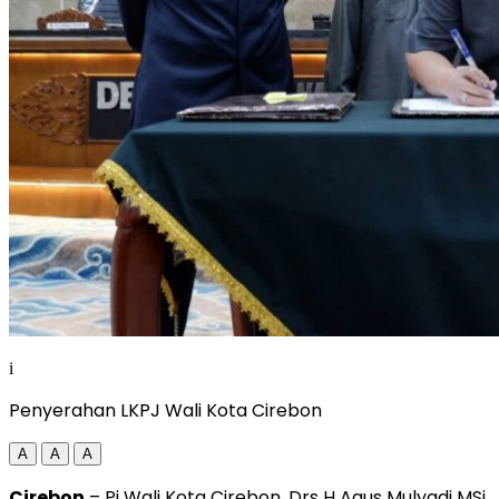
i
Penyerahan LKPJ Wali Kota Cirebon
A
A
A
Cirebon
– Pj Wali Kota Cirebon, Drs H Agus Mulyadi MSi