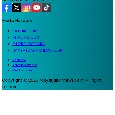
Media Network
SATUIN.COM
KLIKOTO.COM
RJ PRO OFFICIAL
RAKYATJABARNEWS.COM
Redaksi
Advertisement
Media Siber
Copyright @ 2026 rakyatjabarnews.com, All right
reserved