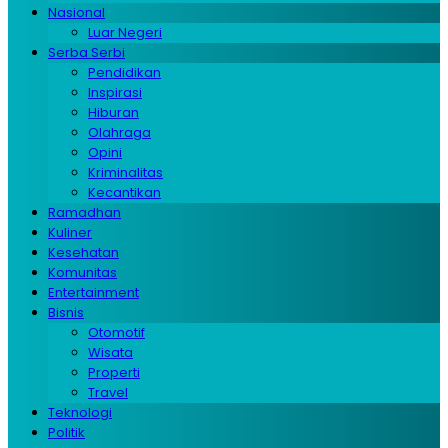
Nasional
Luar Negeri
Serba Serbi
Pendidikan
Inspirasi
Hiburan
Olahraga
Opini
Kriminalitas
Kecantikan
Ramadhan
Kuliner
Kesehatan
Komunitas
Entertainment
Bisnis
Otomotif
Wisata
Properti
Travel
Teknologi
Politik