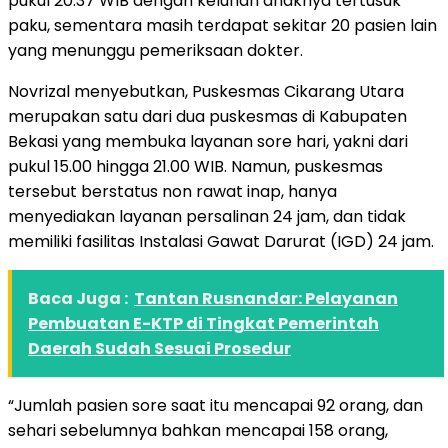
pukul 20.37 WIB dengan keluhan anaknya tertusuk
paku, sementara masih terdapat sekitar 20 pasien lain
yang menunggu pemeriksaan dokter.
Novrizal menyebutkan, Puskesmas Cikarang Utara
merupakan satu dari dua puskesmas di Kabupaten
Bekasi yang membuka layanan sore hari, yakni dari
pukul 15.00 hingga 21.00 WIB. Namun, puskesmas
tersebut berstatus non rawat inap, hanya
menyediakan layanan persalinan 24 jam, dan tidak
memiliki fasilitas Instalasi Gawat Darurat (IGD) 24 jam.
Baca Juga :
Tantan Rusnandar: Pelayanan
Pembuatan E-KTP di Tingkat Pemerintah
Daerah Sudah Sesuai Prosedur
“Jumlah pasien sore saat itu mencapai 92 orang, dan
sehari sebelumnya bahkan mencapai 158 orang,