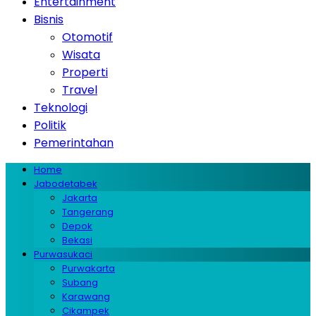
Entertainment
Bisnis
Otomotif
Wisata
Properti
Travel
Teknologi
Politik
Pemerintahan
Home
Jabodetabek
Jakarta
Tangerang
Depok
Bekasi
Purwasukaci
Purwakarta
Subang
Karawang
Cikampek