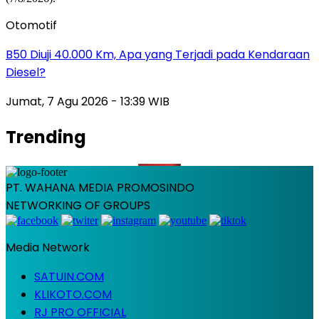
Otomotif
B50 Diuji 40.000 Km, Apa yang Terjadi pada Kendaraan
Diesel?
Jumat, 7 Agu 2026 - 13:39 WIB
Trending
PT. WAHANA MEDIA PROMOSINDO
NETWORKING OF GROUPS
Media Network
SATUIN.COM
KLIKOTO.COM
RJ PRO OFFICIAL