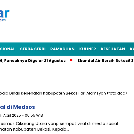
SIONAL
SERBA SERBI
RAMADHAN
KULINER
KESEHATAN
K
 Puncaknya Digelar 21 Agustus
Skandal Air Bersih Bekasi! 3 P
al di Medsos
11 April 2025 - 00:55 WIB
kesmas Cikarang Utara yang sempat viral di media sosial
hatan Kabupaten Bekasi. Kepala…