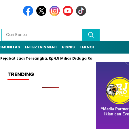
OMUNITAS
ENTERTAINMENT
BISNIS
TEKNOLOGI
POLITIK
ejabat Jadi Tersangka, Rp4,5 Miliar Diduga Raib
Resmi Daftar
TRENDING