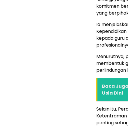
komitmen ber
yang berpiha
Ia menjelaska
Kependidikan 
kepada guru 
profesionalny
Menurutnya, p
membentuk ge
perlindungan
Baca Juga 
Usia Dini
Selain itu, P
Ketentraman M
penting sebag