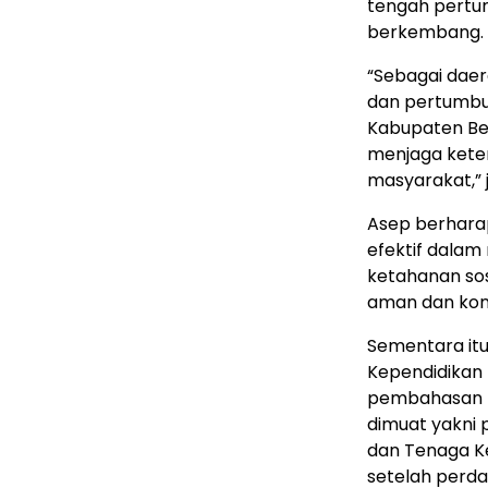
tengah pertu
berkembang.
“Sebagai daer
dan pertumbu
Kabupaten Be
menjaga kete
masyarakat,” 
Asep berhara
efektif dalam
ketahanan sos
aman dan kond
Sementara itu
Kependidikan 
pembahasan Pa
dimuat yakni
dan Tenaga Ke
setelah perda