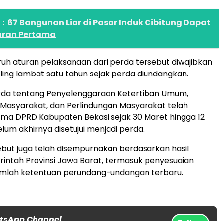
:
67 Bangunan Liar di Pasar Induk Cibitung Dapat
uran Pertama
luruh aturan pelaksanaan dari perda tersebut diwajibkan
ling lambat satu tahun sejak perda diundangkan.
da tentang Penyelenggaraan Ketertiban Umum,
Masyarakat, dan Perlindungan Masyarakat telah
ma DPRD Kabupaten Bekasi sejak 30 Maret hingga 12
lum akhirnya disetujui menjadi perda.
but juga telah disempurnakan berdasarkan hasil
merintah Provinsi Jawa Barat, termasuk penyesuaian
umlah ketentuan perundang-undangan terbaru.
atsApp Channel