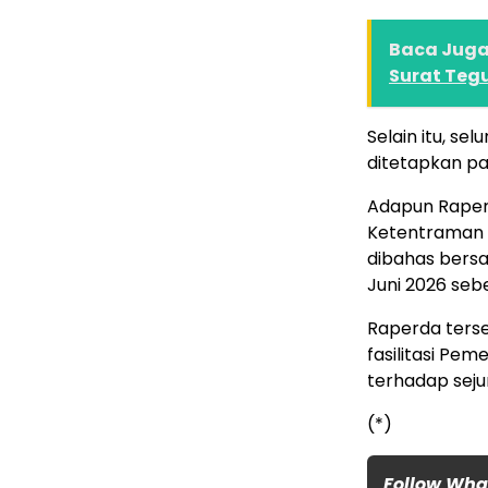
Baca Juga 
Surat Teg
Selain itu, se
ditetapkan pa
Adapun Raper
Ketentraman 
dibahas bersa
Juni 2026 sebe
Raperda terse
fasilitasi Pe
terhadap sej
(*)
Follow Wh