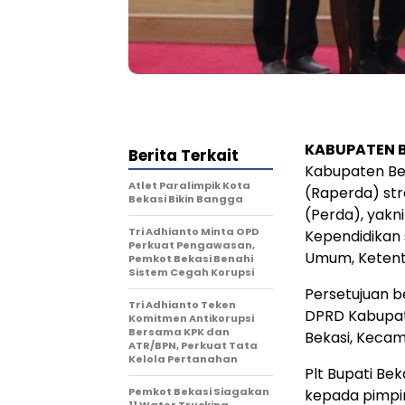
KABUPATEN B
Berita Terkait
Kabupaten Be
Atlet Paralimpik Kota
(Raperda) str
Bekasi Bikin Bangga
(Perda), yakn
Tri Adhianto Minta OPD
Kependidikan
Perkuat Pengawasan,
Umum, Ketent
Pemkot Bekasi Benahi
Sistem Cegah Korupsi
Persetujuan b
Tri Adhianto Teken
DPRD Kabupat
Komitmen Antikorupsi
Bersama KPK dan
Bekasi, Kecam
ATR/BPN, Perkuat Tata
Kelola Pertanahan
Plt Bupati Be
Pemkot Bekasi Siagakan
kepada pimpi