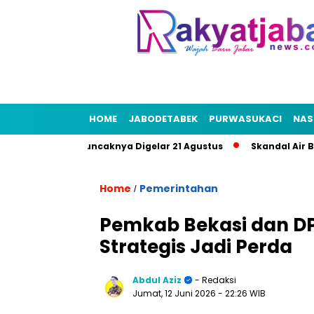
HOME
JABODETABEK
PURWASUKACI
NAS
RI 2026, Puncaknya Digelar 21 Agustus
Skandal Air Bersih Be
Home
Pemerintahan
/
Pemkab Bekasi dan D
Strategis Jadi Perda
Abdul Aziz
- Redaksi
Jumat, 12 Juni 2026
- 22:26 WIB