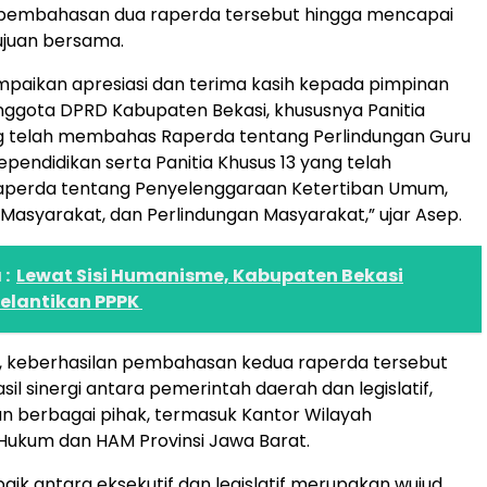
embahasan dua raperda tersebut hingga mencapai
ujuan bersama.
paikan apresiasi dan terima kasih kepada pimpinan
nggota DPRD Kabupaten Bekasi, khususnya Panitia
ng telah membahas Raperda tentang Perlindungan Guru
pendidikan serta Panitia Khusus 13 yang telah
erda tentang Penyelenggaraan Ketertiban Umum,
asyarakat, dan Perlindungan Masyarakat,” ujar Asep.
:
Lewat Sisi Humanisme, Kabupaten Bekasi
Pelantikan PPPK
, keberhasilan pembahasan kedua raperda tersebut
il sinergi antara pemerintah daerah dan legislatif,
n berbagai pihak, termasuk Kantor Wilayah
Hukum dan HAM Provinsi Jawa Barat.
baik antara eksekutif dan legislatif merupakan wujud