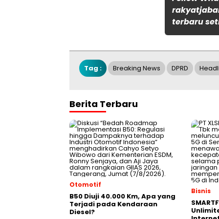
rakyatjaba
terbaru set
Tag :
Breaking News
DPRD
Headl
Berita Terbaru
Otomotif
Bisnis
B50 Diuji 40.000 Km, Apa yang
SMARTF
Terjadi pada Kendaraan
Unlimit
Diesel?
Interne