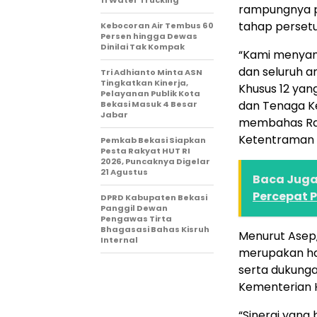
11 Water Trucking
rampungnya p
tahap perset
Kebocoran Air Tembus 60
Persen hingga Dewas
Dinilai Tak Kompak
“Kami menyam
dan seluruh a
Tri Adhianto Minta ASN
Tingkatkan Kinerja,
Khusus 12 ya
Pelayanan Publik Kota
dan Tenaga Ke
Bekasi Masuk 4 Besar
Jabar
membahas Rap
Ketentraman M
Pemkab Bekasi Siapkan
Pesta Rakyat HUT RI
2026, Puncaknya Digelar
21 Agustus
Baca Juga 
Percepat 
DPRD Kabupaten Bekasi
Panggil Dewan
Pengawas Tirta
Bhagasasi Bahas Kisruh
Menurut Asep
Internal
merupakan has
serta dukunga
Kementerian 
“Sinergi yang 