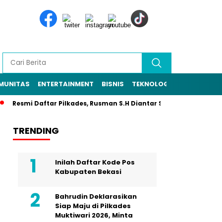
MUNITAS
ENTERTAINMENT
BISNIS
TEKNOLOGI
POLITIK
PE
i Daftar Pilkades, Rusman S.H Diantar Sekitar 1.000 Warga ke Sek
TRENDING
Inilah Daftar Kode Pos
Kabupaten Bekasi
Bahrudin Deklarasikan
Siap Maju di Pilkades
Muktiwari 2026, Minta