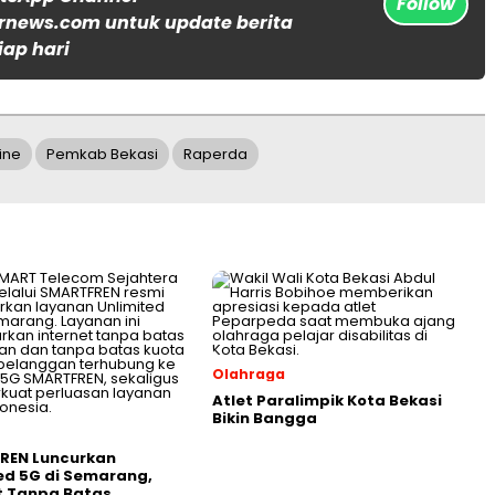
Follow
rnews.com untuk update berita
iap hari
ine
Pemkab Bekasi
Raperda
Olahraga
Atlet Paralimpik Kota Bekasi
Bikin Bangga
REN Luncurkan
ed 5G di Semarang,
t Tanpa Batas