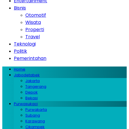
Entertainment
Bisnis
Otomotif
Wisata
Properti
Travel
Teknologi
Politik
Pemerintahan
Home
Jabodetabek
Jakarta
Tangerang
Depok
Bekasi
Purwasukaci
Purwakarta
Subang
Karawang
Cikampek