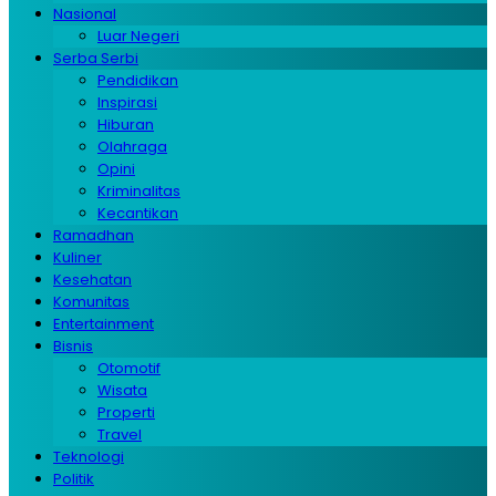
Nasional
Luar Negeri
Serba Serbi
Pendidikan
Inspirasi
Hiburan
Olahraga
Opini
Kriminalitas
Kecantikan
Ramadhan
Kuliner
Kesehatan
Komunitas
Entertainment
Bisnis
Otomotif
Wisata
Properti
Travel
Teknologi
Politik