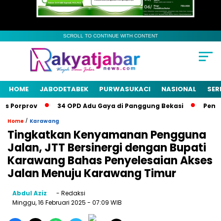
SCROLL TO CONTINUE WITH CONTENT
HOME
JABODETABEK
PURWASUKACI
NASIONAL
SER
 Porprov
34 OPD Adu Gaya di Panggung Bekasi
Pemkab B
/
Home
Karawang
Tingkatkan Kenyamanan Pengguna
Jalan, JTT Bersinergi dengan Bupati
Karawang Bahas Penyelesaian Akses
Jalan Menuju Karawang Timur
Abdul Aziz
- Redaksi
Minggu, 16 Februari 2025
- 07:09 WIB