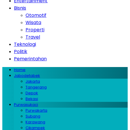
Entertainment
Bisnis
Otomotif
Wisata
Properti
Travel
Teknologi
Politik
Pemerintahan
Home
Jabodetabek
Jakarta
Tangerang
Depok
Bekasi
Purwasukaci
Purwakarta
Subang
Karawang
Cikampek