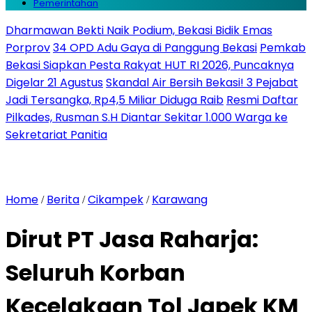
Pemerintahan
Dharmawan Bekti Naik Podium, Bekasi Bidik Emas
Porprov
34 OPD Adu Gaya di Panggung Bekasi
Pemkab
Bekasi Siapkan Pesta Rakyat HUT RI 2026, Puncaknya
Digelar 21 Agustus
Skandal Air Bersih Bekasi! 3 Pejabat
Jadi Tersangka, Rp4,5 Miliar Diduga Raib
Resmi Daftar
Pilkades, Rusman S.H Diantar Sekitar 1.000 Warga ke
Sekretariat Panitia
Home
Berita
Cikampek
Karawang
/
/
/
Dirut PT Jasa Raharja:
Seluruh Korban
Kecelakaan Tol Japek KM