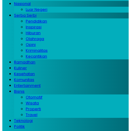
Nasional
Luar Negeri
Serba Serbi
Pendidikan
Inspirasi
Hiburan
Olahraga
Opini
Kriminalitas
Kecantikan
Ramadhan
Kuliner
Kesehatan
Komunitas
Entertainment
Bisnis
Otomotif
Wisata
Properti
Travel
Teknologi
Politik