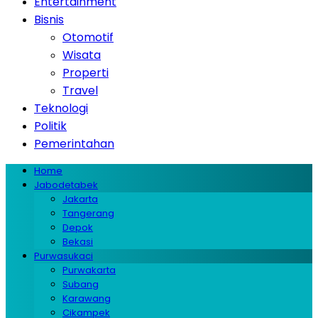
Entertainment
Bisnis
Otomotif
Wisata
Properti
Travel
Teknologi
Politik
Pemerintahan
Home
Jabodetabek
Jakarta
Tangerang
Depok
Bekasi
Purwasukaci
Purwakarta
Subang
Karawang
Cikampek