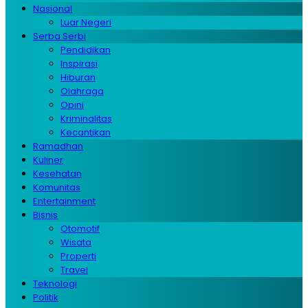
Nasional
Luar Negeri
Serba Serbi
Pendidikan
Inspirasi
Hiburan
Olahraga
Opini
Kriminalitas
Kecantikan
Ramadhan
Kuliner
Kesehatan
Komunitas
Entertainment
Bisnis
Otomotif
Wisata
Properti
Travel
Teknologi
Politik