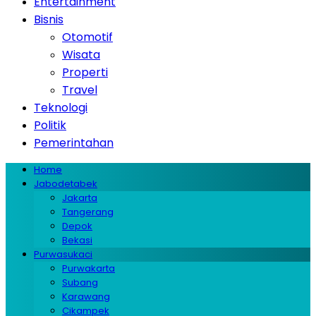
Entertainment
Bisnis
Otomotif
Wisata
Properti
Travel
Teknologi
Politik
Pemerintahan
Home
Jabodetabek
Jakarta
Tangerang
Depok
Bekasi
Purwasukaci
Purwakarta
Subang
Karawang
Cikampek