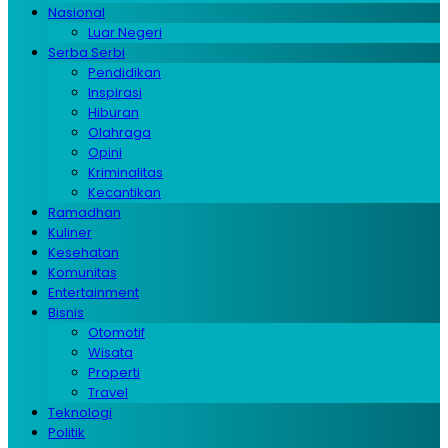
Nasional
Luar Negeri
Serba Serbi
Pendidikan
Inspirasi
Hiburan
Olahraga
Opini
Kriminalitas
Kecantikan
Ramadhan
Kuliner
Kesehatan
Komunitas
Entertainment
Bisnis
Otomotif
Wisata
Properti
Travel
Teknologi
Politik