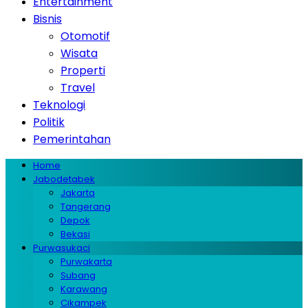
Entertainment
Bisnis
Otomotif
Wisata
Properti
Travel
Teknologi
Politik
Pemerintahan
Home
Jabodetabek
Jakarta
Tangerang
Depok
Bekasi
Purwasukaci
Purwakarta
Subang
Karawang
Cikampek