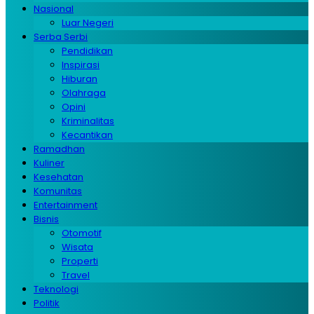
Nasional
Luar Negeri
Serba Serbi
Pendidikan
Inspirasi
Hiburan
Olahraga
Opini
Kriminalitas
Kecantikan
Ramadhan
Kuliner
Kesehatan
Komunitas
Entertainment
Bisnis
Otomotif
Wisata
Properti
Travel
Teknologi
Politik