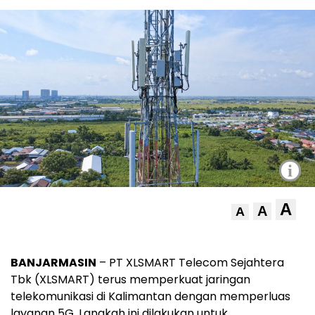
i
A
A
A
BANJARMASIN
– PT XLSMART Telecom Sejahtera
Tbk (XLSMART) terus memperkuat jaringan
telekomunikasi di Kalimantan dengan memperluas
layanan 5G. Langkah ini dilakukan untuk