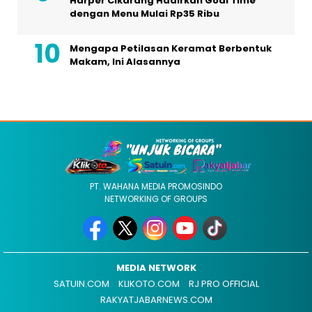
Harper Cikarang Hadirkan Goal Time
dengan Menu Mulai Rp35 Ribu
Mengapa Petilasan Keramat Berbentuk
Makam, Ini Alasannya
PT. WAHANA MEDIA PROMOSINDO
NETWORKING OF GROUPS
MEDIA NETWORK
SATUIN.COM
KLIKOTO.COM
RJ PRO OFFICIAL
RAKYATJABARNEWS.COM