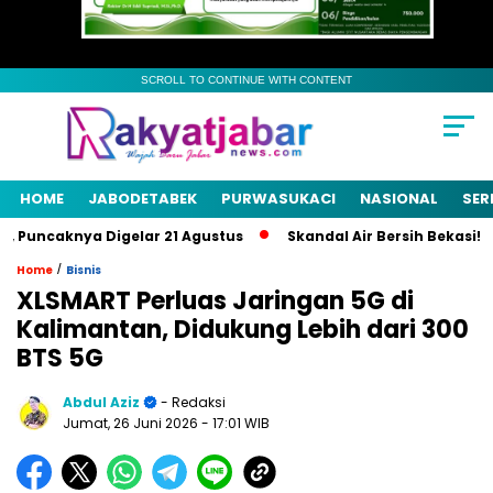
SCROLL TO CONTINUE WITH CONTENT
HOME
JABODETABEK
PURWASUKACI
NASIONAL
SER
 Puncaknya Digelar 21 Agustus
Skandal Air Bersih Bekasi! 3 P
/
Home
Bisnis
XLSMART Perluas Jaringan 5G di
Kalimantan, Didukung Lebih dari 300
BTS 5G
Abdul Aziz
- Redaksi
Jumat, 26 Juni 2026
- 17:01 WIB