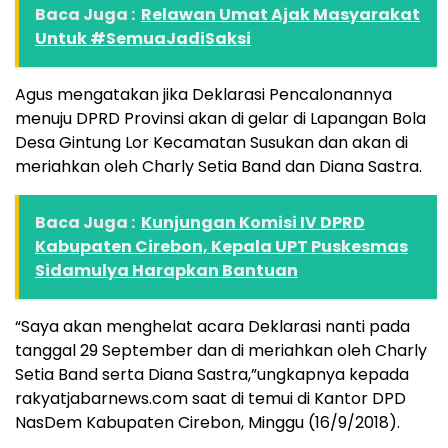
Baca Juga :
Relawan Umat Ajak Masyarakat
Untuk #SemuaJadiSaksi
Agus mengatakan jika Deklarasi Pencalonannya
menuju DPRD Provinsi akan di gelar di Lapangan Bola
Desa Gintung Lor Kecamatan Susukan dan akan di
meriahkan oleh Charly Setia Band dan Diana Sastra.
Baca Juga :
Kunjungan Komisi IV DPRD
Kabupaten Cirebon, Kepala UPT Puskesmas
Sidamulya Harapkan Bantuan
“Saya akan menghelat acara Deklarasi nanti pada
tanggal 29 September dan di meriahkan oleh Charly
Setia Band serta Diana Sastra,”ungkapnya kepada
rakyatjabarnews.com saat di temui di Kantor DPD
NasDem Kabupaten Cirebon, Minggu (16/9/2018).