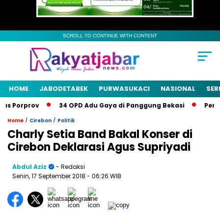
SCROLL TO CONTINUE WITH CONTENT
HOME
JABODETABEK
PURWASUKACI
NASIONAL
SER
s Porprov
34 OPD Adu Gaya di Panggung Bekasi
Pemkab 
/
/
Home
Cirebon
Politik
Charly Setia Band Bakal Konser di
Cirebon Deklarasi Agus Supriyadi
Abdul Aziz
- Redaksi
Senin, 17 September 2018
- 06:26 WIB