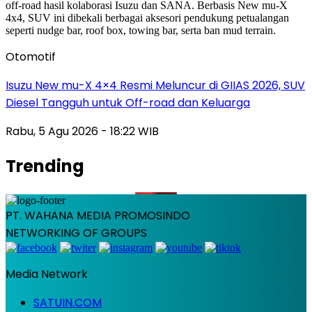
Otomotif
Isuzu New mu-X 4×4 Resmi Meluncur di GIIAS 2026, SUV
Diesel Tangguh untuk Off-road dan Keluarga
Rabu, 5 Agu 2026 - 18:22 WIB
Trending
PT. WAHANA MEDIA PROMOSINDO
NETWORKING OF GROUPS
Media Network
SATUIN.COM