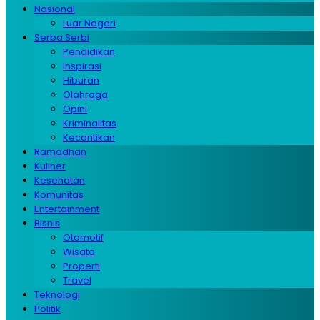
Nasional
Luar Negeri
Serba Serbi
Pendidikan
Inspirasi
Hiburan
Olahraga
Opini
Kriminalitas
Kecantikan
Ramadhan
Kuliner
Kesehatan
Komunitas
Entertainment
Bisnis
Otomotif
Wisata
Properti
Travel
Teknologi
Politik