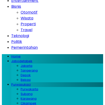
Entertainment
Bisnis
Otomotif
Wisata
Properti
Travel
Teknologi
Politik
Pemerintahan
Home
Jabodetabek
Jakarta
Tangerang
Depok
Bekasi
Purwasukaci
Purwakarta
Subang
Karawang
Cikampek