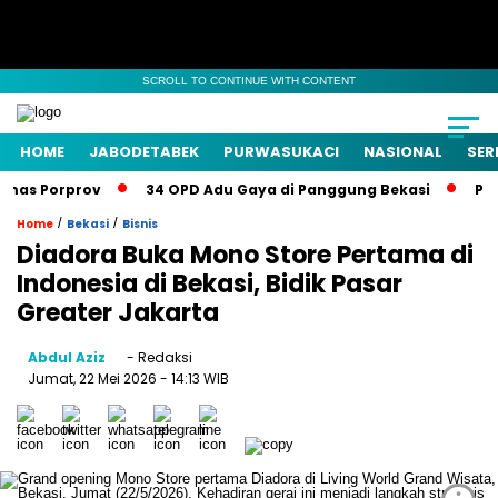
SCROLL TO CONTINUE WITH CONTENT
HOME
JABODETABEK
PURWASUKACI
NASIONAL
SER
mas Porprov
34 OPD Adu Gaya di Panggung Bekasi
Pemka
/
/
Home
Bekasi
Bisnis
Diadora Buka Mono Store Pertama di
Indonesia di Bekasi, Bidik Pasar
Greater Jakarta
Abdul Aziz
- Redaksi
Jumat, 22 Mei 2026
- 14:13 WIB