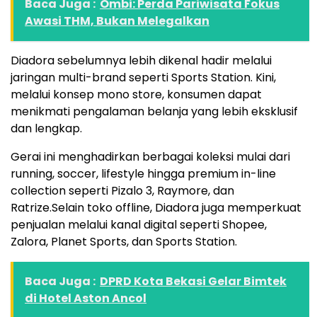
Baca Juga :
Ombi: Perda Pariwisata Fokus
Awasi THM, Bukan Melegalkan
Diadora sebelumnya lebih dikenal hadir melalui
jaringan multi-brand seperti Sports Station. Kini,
melalui konsep mono store, konsumen dapat
menikmati pengalaman belanja yang lebih eksklusif
dan lengkap.
Gerai ini menghadirkan berbagai koleksi mulai dari
running, soccer, lifestyle hingga premium in-line
collection seperti Pizalo 3, Raymore, dan
Ratrize.Selain toko offline, Diadora juga memperkuat
penjualan melalui kanal digital seperti Shopee,
Zalora, Planet Sports, dan Sports Station.
Baca Juga :
DPRD Kota Bekasi Gelar Bimtek
di Hotel Aston Ancol