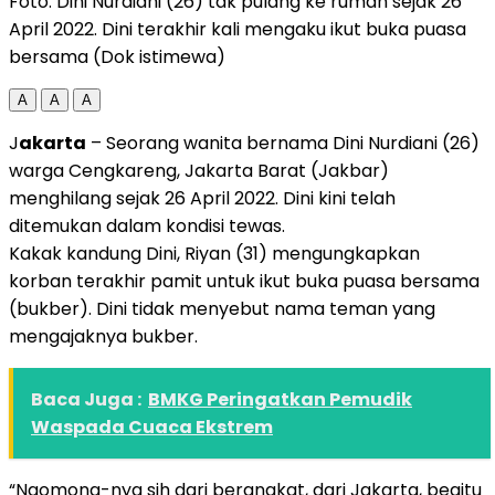
Foto: Dini Nurdiani (26) tak pulang ke rumah sejak 26
April 2022. Dini terakhir kali mengaku ikut buka puasa
bersama (Dok istimewa)
A
A
A
J
akarta
– Seorang wanita bernama Dini Nurdiani (26)
warga Cengkareng, Jakarta Barat (Jakbar)
menghilang sejak 26 April 2022. Dini kini telah
ditemukan dalam kondisi tewas.
Kakak kandung Dini, Riyan (31) mengungkapkan
korban terakhir pamit untuk ikut buka puasa bersama
(bukber). Dini tidak menyebut nama teman yang
mengajaknya bukber.
Baca Juga :
BMKG Peringatkan Pemudik
Waspada Cuaca Ekstrem
“Ngomong-nya sih dari berangkat, dari Jakarta, begitu