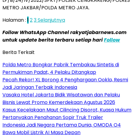
LP/B/24/IV/2022/SPKT/POLSEK CENGKARENG/POLRES
METRO JAKBAR/POLDA METRO JAYA.
Halaman :
1
2
3
Selanjutnya
Follow WhatsApp Channel rakyatjabarnews.com
untuk update berita terbaru setiap hari
Follow
Berita Terkait
Polda Metro Bongkar Pabrik Tembakau Sintetis di
Permukiman Padat, 4 Pelaku Ditangkap
Pecah Rekor! XL Borong 4 Penghargaan Ookla, Resmi
Jadi Jaringan Terbaik Indonesia
Vasaka Hotel Jakarta Bidik Wisatawan dan Pelaku
Bisnis Lewat Promo Kemerdekaan Agustus 2026
Kasus Kecelakaan Maut Cilincing Disorot, Kuasa Hukum
Pertanyakan Penahanan Sopir Truk Trailer
Indonesia Jadi Negara Pertama Dunia, OMODA O4
Bawa Mobil Listrik AI Masa Depan