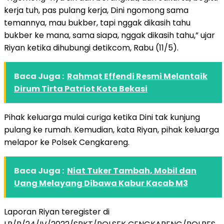
kerja tuh, pas pulang kerja, Dini ngomong sama
temannya, mau bukber, tapi nggak dikasih tahu
bukber ke mana, sama siapa, nggak dikasih tahu,” ujar
Riyan ketika dihubungi detikcom, Rabu (11/5).
Baca Juga :
Rahmat Effendi Resmi Melantaik
Dirum Tirta Patriot Kota Bekasi
Pihak keluarga mulai curiga ketika Dini tak kunjung
pulang ke rumah. Kemudian, kata Riyan, pihak keluarga
melapor ke Polsek Cengkareng.
Baca Juga :
Niat Tuker Tambah, Mobil dan
Uang Melayang Dibawa Kabur Kacab M3
Laporan Riyan teregister di