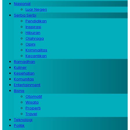
Nasional
Luar Negeri
Serba Serbi
Pendidikan
Inspirasi
Hiburan
Olahraga
Opini
Kriminalitas
Kecantikan
Ramadhan
Kuliner
Kesehatan
Komunitas
Entertainment
Bisnis
Otomotif
Wisata
Properti
Travel
Teknologi
Politik