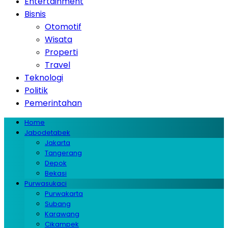
Entertainment
Bisnis
Otomotif
Wisata
Properti
Travel
Teknologi
Politik
Pemerintahan
Home
Jabodetabek
Jakarta
Tangerang
Depok
Bekasi
Purwasukaci
Purwakarta
Subang
Karawang
Cikampek