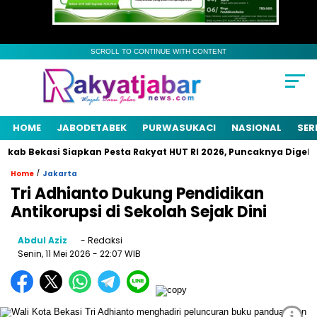
SCROLL TO CONTINUE WITH CONTENT
HOME
JABODETABEK
PURWASUKACI
NASIONAL
SER
b Bekasi Siapkan Pesta Rakyat HUT RI 2026, Puncaknya Digelar 2
/
Home
Jakarta
Tri Adhianto Dukung Pendidikan
Antikorupsi di Sekolah Sejak Dini
Abdul Aziz
- Redaksi
Senin, 11 Mei 2026
- 22:07 WIB
i