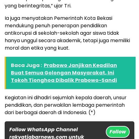
yang berintegritas,” ujar Tri.
Ia juga menyatakan Pemerintah Kota Bekasi
mendukung penuh penerapan pendidikan
antikorupsi di sekolah-sekolah agar siswa tidak
hanya unggul secara akademik, tetapi juga memiliki
moral dan etika yang kuat.
Baca Juga :
Prabowo Janjikan Keadilan
Buat Semua Golongan Masyarakat, Ini
Tokoh Tionghoa Dibalik Prabowo-Sandi
Kegiatan ini dihadiri sejumlah kepala daerah, unsur
pendidikan, dan perwakilan lembaga pemerintah
dari berbagai daerah di Indonesia. (*)
Follow WhatsApp Channel
Follow
rakyatjabarnews.com untuk