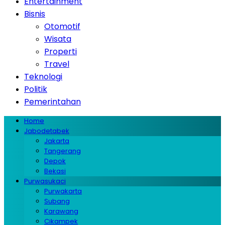
Entertainment
Bisnis
Otomotif
Wisata
Properti
Travel
Teknologi
Politik
Pemerintahan
Home
Jabodetabek
Jakarta
Tangerang
Depok
Bekasi
Purwasukaci
Purwakarta
Subang
Karawang
Cikampek