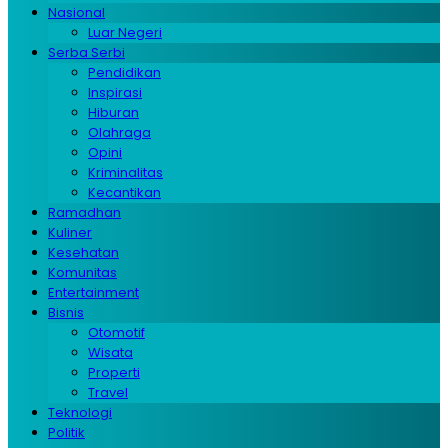
Nasional
Luar Negeri
Serba Serbi
Pendidikan
Inspirasi
Hiburan
Olahraga
Opini
Kriminalitas
Kecantikan
Ramadhan
Kuliner
Kesehatan
Komunitas
Entertainment
Bisnis
Otomotif
Wisata
Properti
Travel
Teknologi
Politik