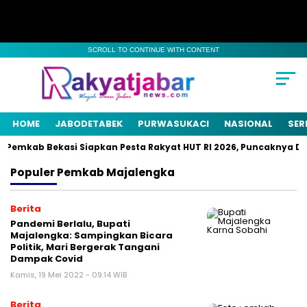
SCROLL TO CONTINUE WITH CONTENT
HOME
JABODETABEK
PURWASUKACI
NASIONAL
SER
Pemkab Bekasi Siapkan Pesta Rakyat HUT RI 2026, Puncaknya Dige
Populer
Pemkab Majalengka
Berita
Pandemi Berlalu, Bupati
Majalengka: Sampingkan Bicara
Politik, Mari Bergerak Tangani
Dampak Covid
Kamis, 19 Mei 2022 - 09:14 WIB
Berita