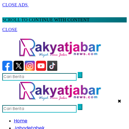
CLOSE ADS
SCROLL TO CONTINUE WITH CONTENT
CLOSE
✖
Home
Jabodetabek