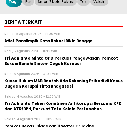
Tag :
Pcr
Smpn 7 Kota Bekasi
Tes
Vaksin
BERITA TERKAIT
Kamis, 6 Agustus 2026 - 14:00 WIB
Atlet Paralimpik Kota Bekasi Bikin Bangga
Rabu, 5 Agustus 2026 - 16:16 WIB
Tri Adhianto Minta OPD Perkuat Pengawasan, Pemkot
Bekasi Benahi Sistem Cegah Korupsi
Rabu, 5 Agustus 2026 - 07:34 WIB
Kuasa Hukum MSB Bantah Ada Rekening Pribadi di Kasus
Dugaan Korupsi Tirta Bhagasasi
Selasa, 4 Agustus 2026 - 12:33 WIB
Tri Adhianto Teken Komitmen Antikorupsi Bersama KPK
dan ATR/BPN, Perkuat Tata Kelola Pertanahan
Selasa, 4 Agustus 2026 - 08:27 WIB
Pemkot Bekasi Siagakan 11 Water Trucking