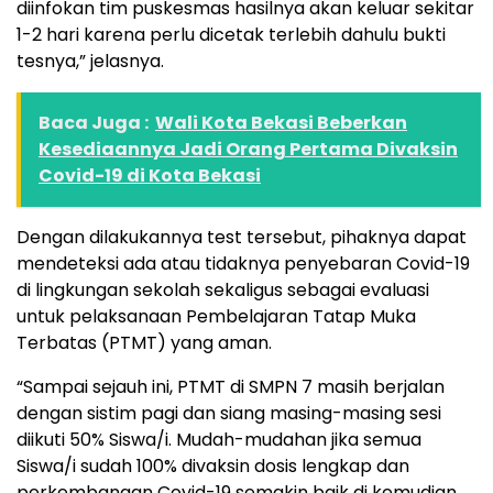
diinfokan tim puskesmas hasilnya akan keluar sekitar
1-2 hari karena perlu dicetak terlebih dahulu bukti
tesnya,” jelasnya.
Baca Juga :
Wali Kota Bekasi Beberkan
Kesediaannya Jadi Orang Pertama Divaksin
Covid-19 di Kota Bekasi
Dengan dilakukannya test tersebut, pihaknya dapat
mendeteksi ada atau tidaknya penyebaran Covid-19
di lingkungan sekolah sekaligus sebagai evaluasi
untuk pelaksanaan Pembelajaran Tatap Muka
Terbatas (PTMT) yang aman.
“Sampai sejauh ini, PTMT di SMPN 7 masih berjalan
dengan sistim pagi dan siang masing-masing sesi
diikuti 50% Siswa/i. Mudah-mudahan jika semua
Siswa/i sudah 100% divaksin dosis lengkap dan
perkembangan Covid-19 semakin baik di kemudian