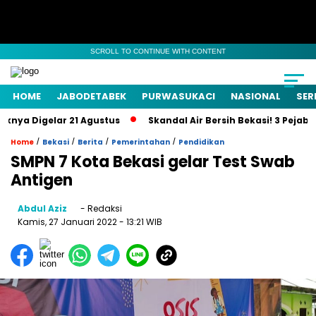
SCROLL TO CONTINUE WITH CONTENT
HOME
JABODETABEK
PURWASUKACI
NASIONAL
SER
ya Digelar 21 Agustus
Skandal Air Bersih Bekasi! 3 Pejabat J
/
/
/
/
Home
Bekasi
Berita
Pemerintahan
Pendidikan
SMPN 7 Kota Bekasi gelar Test Swab
Antigen
Abdul Aziz
- Redaksi
Kamis, 27 Januari 2022
- 13:21 WIB