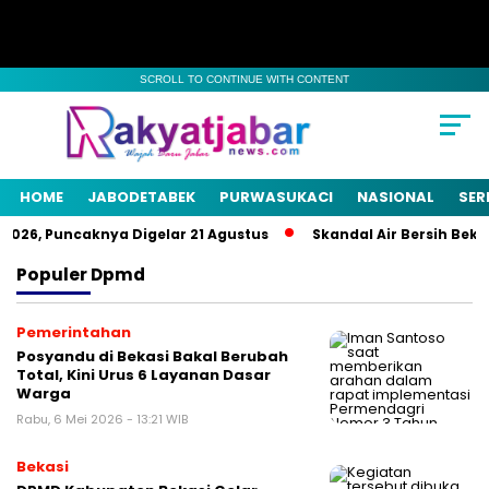
SCROLL TO CONTINUE WITH CONTENT
HOME
JABODETABEK
PURWASUKACI
NASIONAL
SER
2026, Puncaknya Digelar 21 Agustus
Skandal Air Bersih Bekas
Populer
Dpmd
Pemerintahan
Posyandu di Bekasi Bakal Berubah
Total, Kini Urus 6 Layanan Dasar
Warga
Rabu, 6 Mei 2026 - 13:21 WIB
Bekasi