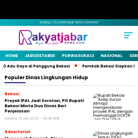
SCROLL TO CONTINUE WITH CONTENT
HOME
JABODETABEK
PURWASUKACI
NASIONAL
SER
PD Adu Gaya di Panggung Bekasi
Pemkab Bekasi Siapkan Pest
Populer
Dinas Lingkungan Hidup
Bekasi
Proyek IPAL Jadi Sorotan, Plt Bupati
Bekasi Minta Dua Dinas Beri
Penjelasan
Selasa, 14 Juli 2026 - 08:42 WIB
Advertorial