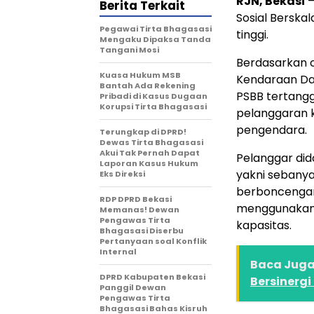
RJN, Bekasi
–
Berita Terkait
Sosial Berskal
Pegawai Tirta Bhagasasi
tinggi.
Mengaku Dipaksa Tanda
Tangani Mosi
Berdasarkan 
Kuasa Hukum MSB
Kendaraan Dal
Bantah Ada Rekening
PSBB tertangga
Pribadi di Kasus Dugaan
Korupsi Tirta Bhagasasi
pelanggaran k
pengendara.
Terungkap di DPRD!
Dewas Tirta Bhagasasi
Akui Tak Pernah Dapat
Pelanggar di
Laporan Kasus Hukum
yakni sebanya
Eks Direksi
berboncengan
RDP DPRD Bekasi
menggunakan m
Memanas! Dewan
Pengawas Tirta
kapasitas.
Bhagasasi Diserbu
Pertanyaan soal Konflik
Internal
Baca Juga 
DPRD Kabupaten Bekasi
Bersinerg
Panggil Dewan
Pengawas Tirta
Bhagasasi Bahas Kisruh