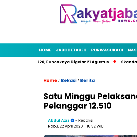
HOME
JABODETABEK
PURWASUKACI
NAS
at HUT RI 2026, Puncaknya Digelar 21 Agustus
Skandal Air B
Home
Bekasi
Berita
/
/
Satu Minggu Pelaksan
Pelanggar 12.510
Abdul Aziz
- Redaksi
Rabu, 22 April 2020
- 18:32 WIB