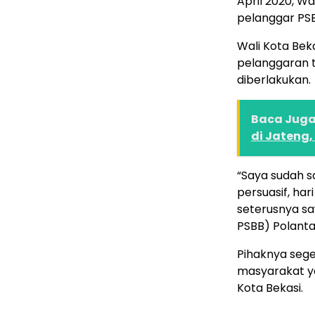
April 2020, W
pelanggar PSB
Wali Kota Be
pelanggaran t
diberlakukan.
Baca Juga 
di Jateng,
“Saya sudah s
persuasif, ha
seterusnya s
PSBB) Polantas
Pihaknya sege
masyarakat y
Kota Bekasi.