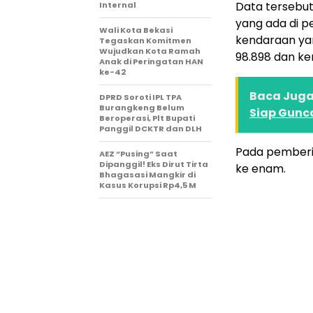
Data tersebut 
Internal
yang ada di p
Wali Kota Bekasi
kendaraan ya
Tegaskan Komitmen
Wujudkan Kota Ramah
98.898 dan k
Anak di Peringatan HAN
ke-42
Baca Juga 
DPRD Soroti IPL TPA
Burangkeng Belum
Siap Gunc
Beroperasi, Plt Bupati
Panggil DCKTR dan DLH
Pada pemberit
AEZ “Pusing” Saat
Dipanggil! Eks Dirut Tirta
ke enam.
Bhagasasi Mangkir di
Kasus Korupsi Rp4,5 M