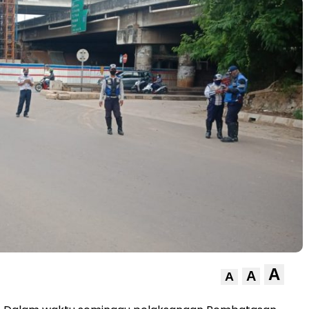
A
A
A