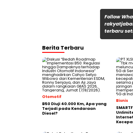
Follow Wh
rakyatjaba
terbaru set
Berita Terbaru
Otomotif
Bisnis
B50 Diuji 40.000 Km, Apa yang
SMARTF
Terjadi pada Kendaraan
Unlimit
Diesel?
Interne
Kecepa