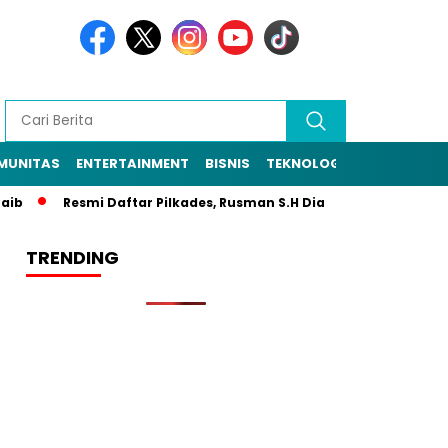
MUNITAS
ENTERTAINMENT
BISNIS
TEKNOLOGI
POLITIK
PE
Resmi Daftar Pilkades, Rusman S.H Diantar Sekitar 1.000 Warga
TRENDING