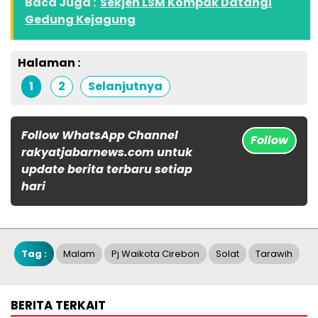
Baca Juga :
Sekjen LSM Kompak Datangi
Gedung Kejagung
Halaman :
1
2
Selanjutnya
Follow WhatsApp Channel
Follow
rakyatjabarnews.com untuk
update berita terbaru setiap
hari
Tag :
Malam
Pj Waikota Cirebon
Solat
Tarawih
BERITA TERKAIT