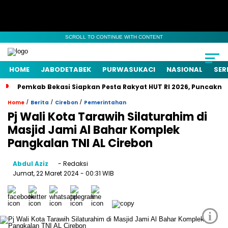
SCROLL TO CONTINUE WITH CONTENT
HOME
JABODETABEK
PURWASUKACI
NASIONAL
SER
Pemkab Bekasi Siapkan Pesta Rakyat HUT RI 2026, Puncaknya
/
/
/
Home
Berita
Cirebon
Pemerintahan
Pj Wali Kota Tarawih Silaturahim di
Masjid Jami Al Bahar Komplek
Pangkalan TNI AL Cirebon
Abdul Aziz
- Redaksi
Jumat, 22 Maret 2024
- 00:31 WIB
i