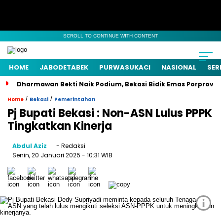
SCROLL TO CONTINUE WITH CONTENT
HOME
JABODETABEK
PURWASUKACI
NASIONAL
SER
Dharmawan Bekti Naik Podium, Bekasi Bidik Emas Porprov
/
/
Home
Bekasi
Pemerintahan
Pj Bupati Bekasi : Non-ASN Lulus PPPK
Tingkatkan Kinerja
Abdul Aziz
- Redaksi
Senin, 20 Januari 2025
- 10:31 WIB
i