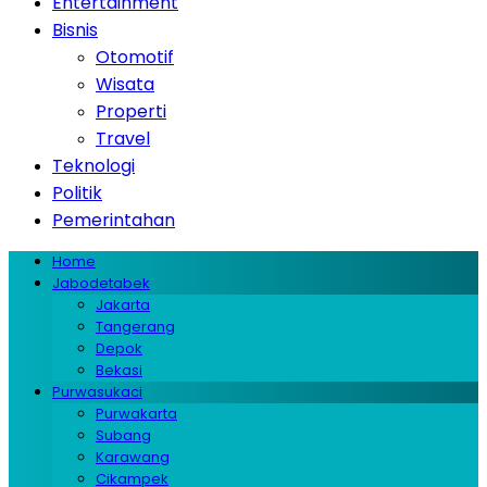
Entertainment
Bisnis
Otomotif
Wisata
Properti
Travel
Teknologi
Politik
Pemerintahan
Home
Jabodetabek
Jakarta
Tangerang
Depok
Bekasi
Purwasukaci
Purwakarta
Subang
Karawang
Cikampek