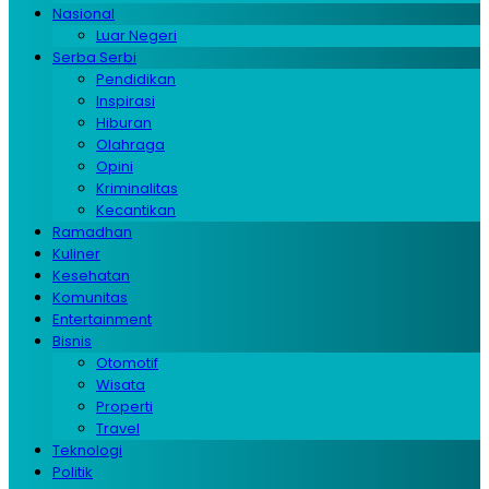
Nasional
Luar Negeri
Serba Serbi
Pendidikan
Inspirasi
Hiburan
Olahraga
Opini
Kriminalitas
Kecantikan
Ramadhan
Kuliner
Kesehatan
Komunitas
Entertainment
Bisnis
Otomotif
Wisata
Properti
Travel
Teknologi
Politik