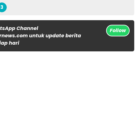
3
atsApp Channel
Follow
rnews.com untuk update berita
iap hari