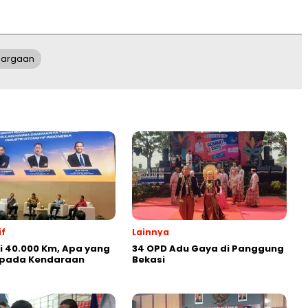
hargaan
f
Lainnya
ji 40.000 Km, Apa yang
34 OPD Adu Gaya di Panggung
i pada Kendaraan
Bekasi