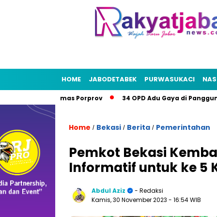
HOME
JABODETABEK
PURWASUKACI
NAS
kasi Bidik Emas Porprov
34 OPD Adu Gaya di Panggung Beka
Home
Bekasi
Berita
Pemerintahan
/
/
/
Pemkot Bekasi Kembali
Informatif untuk ke 5 K
Abdul Aziz
- Redaksi
Kamis, 30 November 2023
- 16:54 WIB