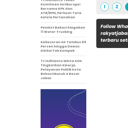
Tri Adhianto Teken
Komitmen Antikorupsi
1
2
Bersama KPK dan
ATR/BPN, Perkuat Tata
Kelola Pertanahan
Follow Wh
Pemkot Bekasi Siagakan
11 Water Trucking
rakyatjaba
terbaru set
Kebocoran Air Tembus 60
Persen hingga Dewas
Dinilai Tak Kompak
Tri Adhianto Minta ASN
Tingkatkan Kinerja,
Pelayanan Publik Kota
Bekasi Masuk 4 Besar
Jabar