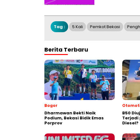
Tag :
5 Kali
Pemkot Bekasi
Peng
Berita Terbaru
Bogor
Otomoti
Dharmawan Bekti Naik
B50 Diu
Podium, Bekasi Bidik Emas
Terjad
Porprov
Diesel?