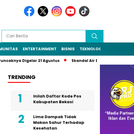
MUNITAS
ENTERTAINMENT
BISNIS
TEKNOLOGI
POLITIK
PE
nya Digelar 21 Agustus
Skandal Air Bersih Bekasi! 3 Pejabat 
TRENDING
Inilah Daftar Kode Pos
Kabupaten Bekasi
Lima Dampak Tidak
Makan Sahur Terhadap
Kesehatan