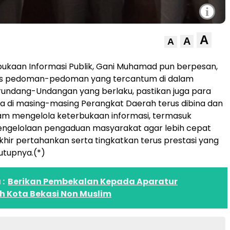
i
A
A
A
bukaan Informasi Publik, Gani Muhamad pun berpesan,
rus pedoman-pedoman yang tercantum di dalam
rundang-Undangan yang berlaku, pastikan juga para
a di masing-masing Perangkat Daerah terus dibina dan
lam mengelola keterbukaan informasi, termasuk
ngelolaan pengaduan masyarakat agar lebih cepat
khir pertahankan serta tingkatkan terus prestasi yang
tutupnya.(*)
:
Berikan Pembekalan Kepada Aparatur
h Kota Bekasi Non Muslim