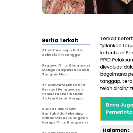
Terkait Keter
Berita Terkait
“jalankan te
Atlet Paralimpik Kota
ketentuan Pe
Bekasi Bikin Bangga
PPID Pelaksan
Pegawai Tirta Bhagasasi
dievaluasi da
Mengaku Dipaksa Tanda
bagaimana pe
Tangani Mosi
tanggap, tera
Tri Adhianto Minta OPD
telah diraih,” 
Perkuat Pengawasan,
Pemkot Bekasi Benahi
Sistem Cegah Korupsi
Baca Juga 
Kuasa Hukum MSB
Pemerinta
Bantah Ada Rekening
Pribadi di Kasus Dugaan
Korupsi Tirta Bhagasasi
Halaman :