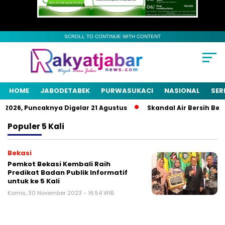
SCROLL TO CONTINUE WITH CONTENT
HOME
JABODETABEK
PURWASUKACI
NASIONAL
SER
2026, Puncaknya Digelar 21 Agustus
Skandal Air Bersih Bekas
Populer
5 Kali
Bekasi
Pemkot Bekasi Kembali Raih
Predikat Badan Publik Informatif
untuk ke 5 Kali
Kamis, 30 November 2023 - 16:54 WIB