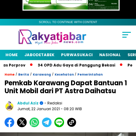
SCROLL TO CONTINUE WITH CONTENT
HOME
JABODETABEK
PURWASUKACI
NASIONAL
SER
s Porprov
34 OPD Adu Gaya di Panggung Bekasi
Pemkab 
/
/
/
/
Home
Berita
Karawang
Kesehatan
Pemerintahan
Pemkab Karawang Dapat Bantuan 1
Unit Mobil dari PT Astra Daihatsu
Abdul Aziz
- Redaksi
Jumat, 22 Januari 2021
- 08:20 WIB