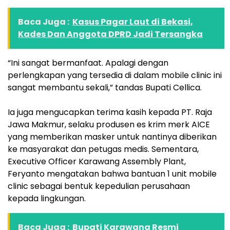
Baca Juga :
Kasus Pagar Laut di Bekasi,
Kades Dan Anggota DPRD Jadi Tersangka
“Ini sangat bermanfaat. Apalagi dengan
perlengkapan yang tersedia di dalam mobile clinic ini
sangat membantu sekali,” tandas Bupati Cellica. ‎
‎Ia juga mengucapkan terima kasih kepada PT. Raja
Jawa Makmur, selaku produsen es krim merk AICE
yang memberikan masker untuk nantinya diberikan
ke masyarakat dan petugas medis. Sementara,
Executive Officer Karawang Assembly Plant,
Feryanto mengatakan bahwa bantuan 1 unit mobile
clinic sebagai bentuk kepedulian perusahaan
kepada lingkungan.
Baca Juga :
Bupati Karawang Resmi