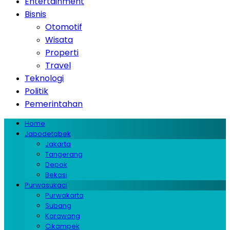
Entertainment
Bisnis
Otomotif
Wisata
Properti
Travel
Teknologi
Politik
Pemerintahan
Home
Jabodetabek
Jakarta
Tangerang
Depok
Bekasi
Purwasukaci
Purwakarta
Subang
Karawang
Cikampek