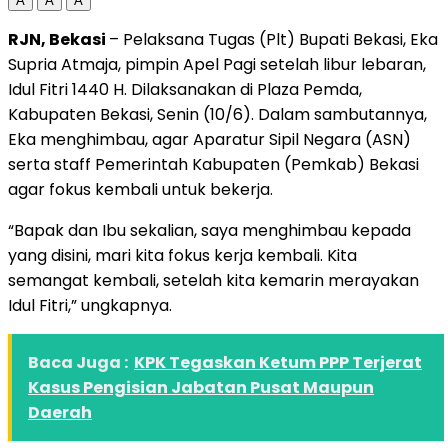
A
A
A
RJN, Bekasi
– Pelaksana Tugas (Plt) Bupati Bekasi, Eka
Supria Atmaja, pimpin Apel Pagi setelah libur lebaran,
Idul Fitri 1440 H. Dilaksanakan di Plaza Pemda,
Kabupaten Bekasi, Senin (10/6). Dalam sambutannya,
Eka menghimbau, agar Aparatur Sipil Negara (ASN)
serta staff Pemerintah Kabupaten (Pemkab) Bekasi
agar fokus kembali untuk bekerja.
“Bapak dan Ibu sekalian, saya menghimbau kepada
yang disini, mari kita fokus kerja kembali. Kita
semangat kembali, setelah kita kemarin merayakan
Idul Fitri,” ungkapnya.
Baca Juga :
KPK Tegaskan Ketum PPP Terjerat
Kasus Pengisian Jabatan Pusat Maupun
Daerah