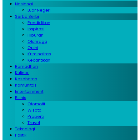
Nasional
Luar Negeri
Serba Serbi
Pendidikan
Inspirasi
Hiburan
Olahraga
Opini
Kriminalitas
Kecantikan
Ramadhan
Kuliner
Kesehatan
Komunitas
Entertainment
Bisnis
Otomotif
Wisata
Properti
Travel
Teknologi
Politik