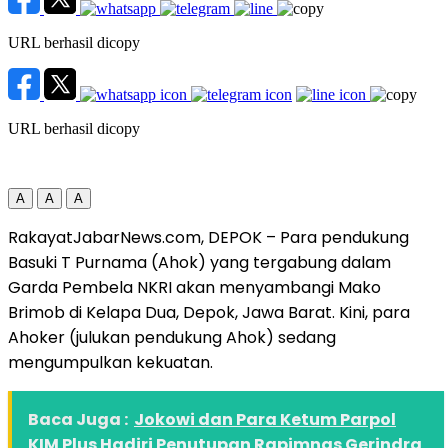
URL berhasil dicopy
URL berhasil dicopy
A
A
A
RakayatJabarNews.com, DEPOK – Para pendukung
Basuki T Purnama (Ahok) yang tergabung dalam
Garda Pembela NKRI akan menyambangi Mako
Brimob di Kelapa Dua, Depok, Jawa Barat. Kini, para
Ahoker (julukan pendukung Ahok) sedang
mengumpulkan kekuatan.
Baca Juga :
Jokowi dan Para Ketum Parpol
KIM Plus Hadiri Penutupan Rapimnas Gerindra