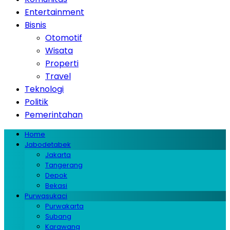
Entertainment
Bisnis
Otomotif
Wisata
Properti
Travel
Teknologi
Politik
Pemerintahan
Home
Jabodetabek
Jakarta
Tangerang
Depok
Bekasi
Purwasukaci
Purwakarta
Subang
Karawang