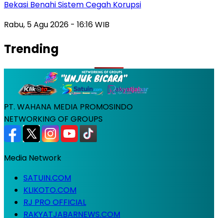
Bekasi Benahi Sistem Cegah Korupsi
Rabu, 5 Agu 2026 - 16:16 WIB
Trending
PT. WAHANA MEDIA PROMOSINDO
NETWORKING OF GROUPS
Media Network
SATUIN.COM
KLIKOTO.COM
RJ PRO OFFICIAL
RAKYATJABARNEWS.COM