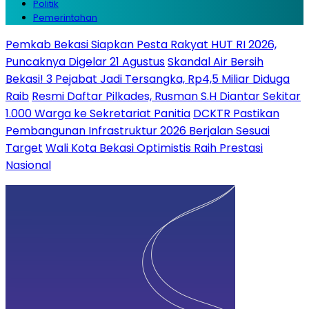
Politik
Pemerintahan
Pemkab Bekasi Siapkan Pesta Rakyat HUT RI 2026,
Puncaknya Digelar 21 Agustus
Skandal Air Bersih
Bekasi! 3 Pejabat Jadi Tersangka, Rp4,5 Miliar Diduga
Raib
Resmi Daftar Pilkades, Rusman S.H Diantar Sekitar
1.000 Warga ke Sekretariat Panitia
DCKTR Pastikan
Pembangunan Infrastruktur 2026 Berjalan Sesuai
Target
Wali Kota Bekasi Optimistis Raih Prestasi
Nasional