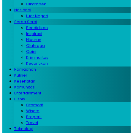
Cikampek
Nasional
Luar Negeri
Serba Serbi
Pendidikan
Inspirasi
Hiburan
Olahraga
Opini
Kriminalitas
Kecantikan
Ramadhan
Kuliner
Kesehatan
Komunitas
Entertainment
Bisnis
Otomotif
Wisata
Properti
Travel
Teknologi