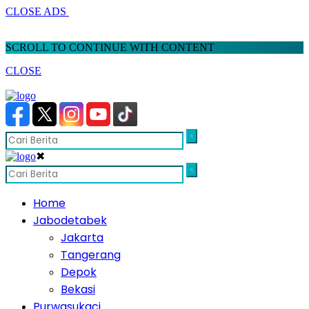
CLOSE ADS
SCROLL TO CONTINUE WITH CONTENT
CLOSE
✖
Home
Jabodetabek
Jakarta
Tangerang
Depok
Bekasi
Purwasukaci