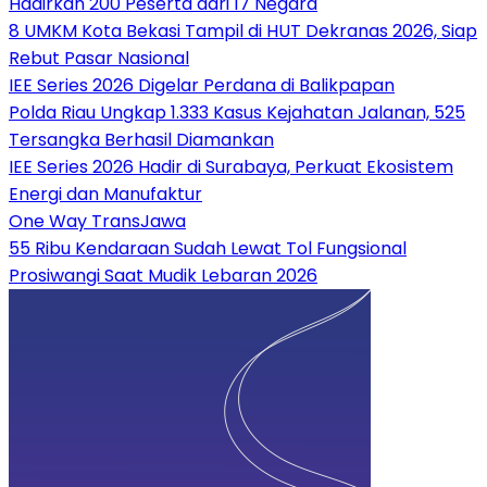
Hadirkan 200 Peserta dari 17 Negara
8 UMKM Kota Bekasi Tampil di HUT Dekranas 2026, Siap
Rebut Pasar Nasional
IEE Series 2026 Digelar Perdana di Balikpapan
Polda Riau Ungkap 1.333 Kasus Kejahatan Jalanan, 525
Tersangka Berhasil Diamankan
IEE Series 2026 Hadir di Surabaya, Perkuat Ekosistem
Energi dan Manufaktur
One Way TransJawa
55 Ribu Kendaraan Sudah Lewat Tol Fungsional
Prosiwangi Saat Mudik Lebaran 2026