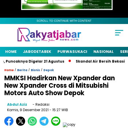
SCROLL TO CONTINUE WITH CONTENT
HOME
JABODETABEK
PURWASUKACI
NASIONAL
SER
 Puncaknya Digelar 21 Agustus
Skandal Air Bersih Bekasi! 3 P
/
/
/
Home
Berita
Bisnis
Depok
MMKSI Hadirkan New Xpander dan
New Xpander Cross di Mitsubishi
Motors Auto Show Depok
Abdul Aziz
- Redaksi
Kamis, 9 Desember 2021
- 15:27 WIB