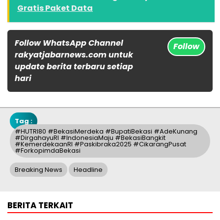
Gratis Paket Data
Follow WhatsApp Channel
Follow
rakyatjabarnews.com untuk
update berita terbaru setiap
hari
Tag :
#HUTRI80 #BekasiMerdeka #BupatiBekasi #AdeKunang
#DirgahayuRI #IndonesiaMaju #BekasiBangkit
#KemerdekaanRI #Paskibraka2025 #CikarangPusat
#ForkopimdaBekasi
Breaking News
Headline
BERITA TERKAIT