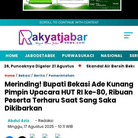
SCROLL TO CONTINUE WITH CONTENT
HOME
JABODETABEK
PURWASUKACI
NASIONAL
SER
6, Puncaknya Digelar 21 Agustus
Skandal Air Bersih Bekasi! 
/
/
/
Home
Bekasi
Berita
Pemerintahan
Merinding! Bupati Bekasi Ade Kunang
Pimpin Upacara HUT RI ke-80, Ribuan
Peserta Terharu Saat Sang Saka
Dikibarkan
Abdul Aziz
- Redaksi
Minggu, 17 Agustus 2025
- 10:11 WIB