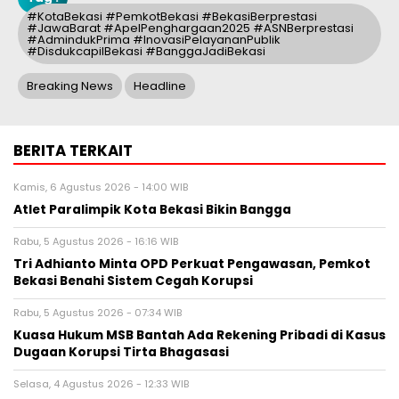
#KotaBekasi #PemkotBekasi #BekasiBerprestasi
#JawaBarat #ApelPenghargaan2025 #ASNBerprestasi
#AdmindukPrima #InovasiPelayananPublik
#DisdukcapilBekasi #BanggaJadiBekasi
Breaking News
Headline
BERITA TERKAIT
Kamis, 6 Agustus 2026 - 14:00 WIB
Atlet Paralimpik Kota Bekasi Bikin Bangga
Rabu, 5 Agustus 2026 - 16:16 WIB
Tri Adhianto Minta OPD Perkuat Pengawasan, Pemkot
Bekasi Benahi Sistem Cegah Korupsi
Rabu, 5 Agustus 2026 - 07:34 WIB
Kuasa Hukum MSB Bantah Ada Rekening Pribadi di Kasus
Dugaan Korupsi Tirta Bhagasasi
Selasa, 4 Agustus 2026 - 12:33 WIB