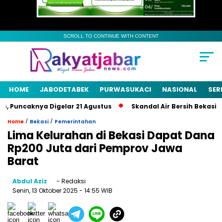
SCROLL TO CONTINUE WITH CONTENT
HOME
JABODETABEK
PURWASUKACI
NASIONAL
SER
Puncaknya Digelar 21 Agustus
Skandal Air Bersih Bekasi! 3 P
/
/
Home
Bekasi
Pemerintahan
Lima Kelurahan di Bekasi Dapat Dana
Rp200 Juta dari Pemprov Jawa
Barat
Abdul Aziz
- Redaksi
Senin, 13 Oktober 2025
- 14:55 WIB