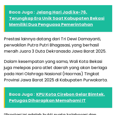
Baca Juga :
Jelang Hari Jadi ke-76,
Terungkap Era Unik Saat Kabupaten Bekasi
Memiliki Dua Penguasa Pemerintahan
Prestasi lainnya datang dari Tri Dewi Damayanti,
perwakilan Putra Putri Bhagasasi, yang berhasil
meraih Juara 3 Duta Dekranasda Jawa Barat 2025.
Dalam kesempatan yang sama, Wali Kota Bekasi
juga melepas para atlet daerah yang akan berlaga
pada Hari Olahraga Nasional (Haornas) Tingkat
Provinsi Jawa Barat 2025 di Kabupaten Purwakarta.
Baca Juga :
KPU Kota Cirebon Gelar Bimtek,
Petugas Diharapkan Memahami IT
“Prestasi ini adalah bukti nyata kolaborasi dan