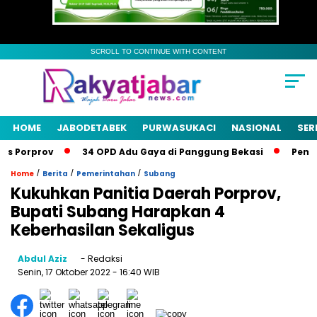
SCROLL TO CONTINUE WITH CONTENT
HOME
JABODETABEK
PURWASUKACI
NASIONAL
SER
s Porprov
34 OPD Adu Gaya di Panggung Bekasi
Pemkab 
/
/
/
Home
Berita
Pemerintahan
Subang
Kukuhkan Panitia Daerah Porprov,
Bupati Subang Harapkan 4
Keberhasilan Sekaligus
Abdul Aziz
- Redaksi
Senin, 17 Oktober 2022
- 16:40 WIB