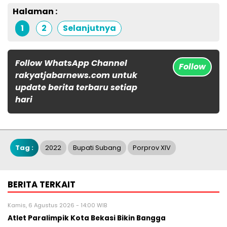
Halaman :
1
2
Selanjutnya
Follow WhatsApp Channel
Follow
rakyatjabarnews.com untuk
update berita terbaru setiap
hari
Tag :
2022
Bupati Subang
Porprov XIV
BERITA TERKAIT
Kamis, 6 Agustus 2026 - 14:00 WIB
Atlet Paralimpik Kota Bekasi Bikin Bangga