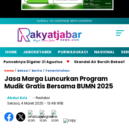
SCROLL TO CONTINUE WITH CONTENT
HOME
JABODETABEK
PURWASUKACI
NASIONAL
SER
uncaknya Digelar 21 Agustus
Skandal Air Bersih Bekasi! 3 Pej
/
/
/
Home
Bekasi
Berita
Pemerintahan
Jasa Marga Luncurkan Program
Mudik Gratis Bersama BUMN 2025
Abdul Aziz
- Redaksi
Selasa, 4 Maret 2025
- 13:48 WIB