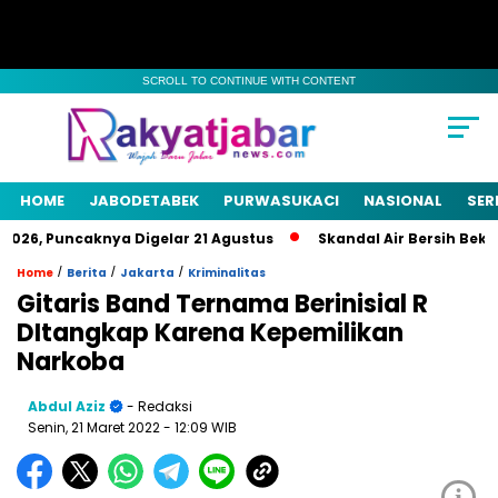
SCROLL TO CONTINUE WITH CONTENT
HOME
JABODETABEK
PURWASUKACI
NASIONAL
SER
026, Puncaknya Digelar 21 Agustus
Skandal Air Bersih Bekasi
/
/
/
Home
Berita
Jakarta
Kriminalitas
Gitaris Band Ternama Berinisial R
DItangkap Karena Kepemilikan
Narkoba
Abdul Aziz
- Redaksi
Senin, 21 Maret 2022
- 12:09 WIB
i