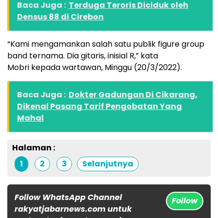
Baca Juga :
Terduga Teroris Diciduk oleh
Densus 88 di Cirebon
“Kami mengamankan salah satu publik figure group
band ternama. Dia gitaris, inisial R,” kata
Mobri kepada wartawan, Minggu (20/3/2022).
Baca Juga :
Dokter Gadungan Di Cikarang,
Dikenal Pasang Tarif Pengobatan Yang
Mahal
Halaman :
1
2
3
Selanjutnya
Follow WhatsApp Channel
Follow
rakyatjabarnews.com untuk