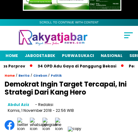
SCROLL TO CONTINUE WITH CONTENT
HOME
JABODETABEK
PURWASUKACI
NASIONAL
SER
s Porprov
34 OPD Adu Gaya di Panggung Bekasi
Pemkab
/
/
/
Home
Berita
Cirebon
Politik
Demokrat Ingin Target Tercapai, Ini
Strategi Dari Kang Hero
Abdul Aziz
- Redaksi
Kamis, 1 November 2018
- 22:56 WIB