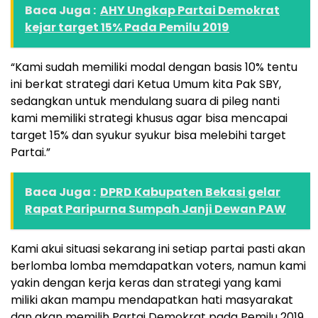
Baca Juga :
AHY Ungkap Partai Demokrat
kejar target 15% Pada Pemilu 2019
“Kami sudah memiliki modal dengan basis 10% tentu
ini berkat strategi dari Ketua Umum kita Pak SBY,
sedangkan untuk mendulang suara di pileg nanti
kami memiliki strategi khusus agar bisa mencapai
target 15% dan syukur syukur bisa melebihi target
Partai.”
Baca Juga :
DPRD Kabupaten Bekasi gelar
Rapat Paripurna Sumpah Janji Dewan PAW
Kami akui situasi sekarang ini setiap partai pasti akan
berlomba lomba memdapatkan voters, namun kami
yakin dengan kerja keras dan strategi yang kami
miliki akan mampu mendapatkan hati masyarakat
dan akan memilih Partai Demokrat pada Pemilu 2019.