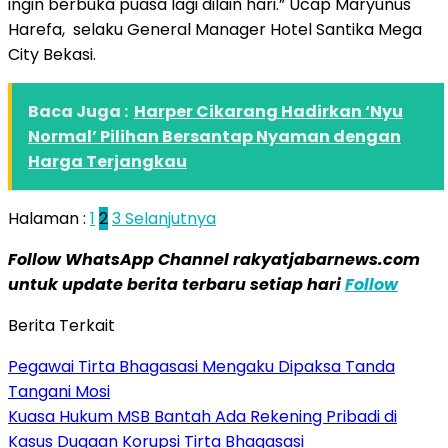
ingin berbuka puasa lagi dilain hari.” Ucap Maryunus
Harefa, selaku General Manager Hotel Santika Mega
City Bekasi.
Baca Juga :
Harper Cikarang Hadirkan ‘Nyu
Normal’ Pilihan Bersantap Nyaman dengan
Harga Terjangkau
Halaman :
1
2
3
Selanjutnya
Follow WhatsApp Channel rakyatjabarnews.com
untuk update berita terbaru setiap hari
Follow
Berita Terkait
Pegawai Tirta Bhagasasi Mengaku Dipaksa Tanda
Tangani Mosi
Kuasa Hukum MSB Bantah Ada Rekening Pribadi di
Kasus Dugaan Korupsi Tirta Bhagasasi