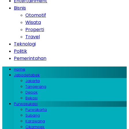
Entertainment
Bisnis
Otomotif
Wisata
Properti
Travel
Teknologi
Politik
Pemerintahan
Home
Jabodetabek
Jakarta
Tangerang
Depok
Bekasi
Purwasukaci
Purwakarta
Subang
Karawang
Cikampek