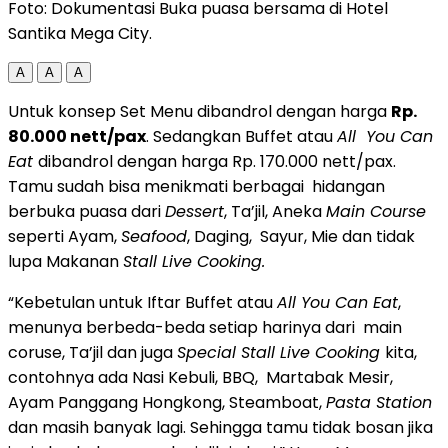
Foto: Dokumentasi Buka puasa bersama di Hotel
Santika Mega City.
A
A
A
Untuk konsep Set Menu dibandrol dengan harga
Rp.
80.000 nett/pax
. Sedangkan Buffet atau
All You Can
Eat
dibandrol dengan harga Rp. 170.000 nett/pax.
Tamu sudah bisa menikmati berbagai hidangan
berbuka puasa dari
Dessert
, Ta’jil, Aneka
Main Course
seperti Ayam,
Seafood
, Daging, Sayur, Mie dan tidak
lupa Makanan
Stall Live Cooking.
“Kebetulan untuk Iftar Buffet atau
All You Can Eat
,
menunya berbeda-beda setiap harinya dari main
coruse, Ta’jil dan juga
Special Stall Live Cooking
kita,
contohnya ada Nasi Kebuli, BBQ, Martabak Mesir,
Ayam Panggang Hongkong, Steamboat,
Pasta Station
dan masih banyak lagi. Sehingga tamu tidak bosan jika