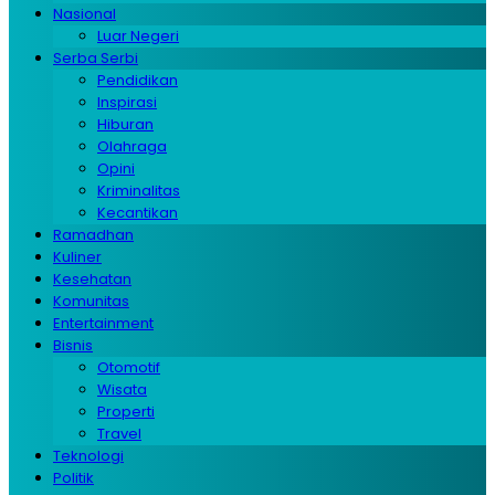
Nasional
Luar Negeri
Serba Serbi
Pendidikan
Inspirasi
Hiburan
Olahraga
Opini
Kriminalitas
Kecantikan
Ramadhan
Kuliner
Kesehatan
Komunitas
Entertainment
Bisnis
Otomotif
Wisata
Properti
Travel
Teknologi
Politik