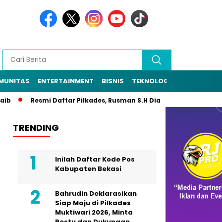
MUNITAS
ENTERTAINMENT
BISNIS
TEKNOLOGI
POLITIK
PE
Resmi Daftar Pilkades, Rusman S.H Diantar Sekitar 1.000 Warga k
TRENDING
Inilah Daftar Kode Pos
Kabupaten Bekasi
Bahrudin Deklarasikan
Siap Maju di Pilkades
Muktiwari 2026, Minta
Restu dan Dukungan