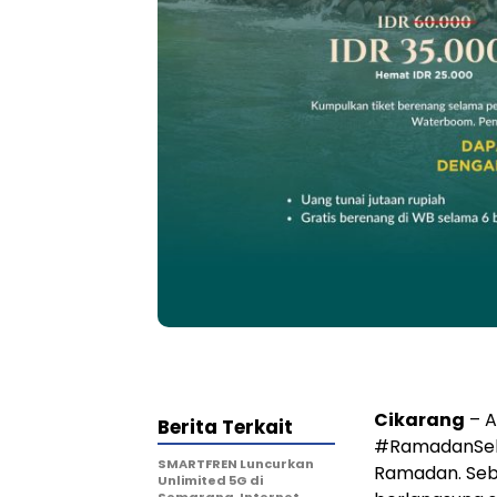
Cikarang
– 
Berita Terkait
#RamadanSeha
SMARTFREN Luncurkan
Ramadan. Seb
Unlimited 5G di