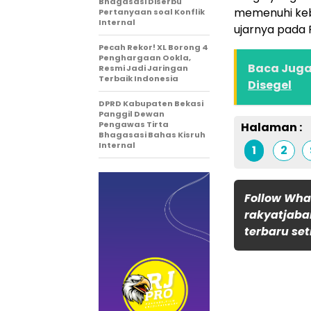
Bhagasasi Diserbu
memenuhi kebu
Pertanyaan soal Konflik
Internal
ujarnya pada 
Pecah Rekor! XL Borong 4
Penghargaan Ookla,
Baca Juga 
Resmi Jadi Jaringan
Terbaik Indonesia
Disegel
DPRD Kabupaten Bekasi
Panggil Dewan
Pengawas Tirta
Halaman :
Bhagasasi Bahas Kisruh
Internal
1
2
Follow Wh
rakyatjaba
terbaru set