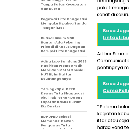
berlangsung 
Semarang, Internet
Tanpa Batas Kecepatan
paket mengina
dan Kuota
sehat di selur
Pegawai Tirta Bhagasasi
Mengaku Dipaksa Tanda
Tangani Mosi
Baca Juga 
Lintas Lib
Kuasa Hukum MSB
Bantah Ada Rekening
Pribadi di Kasus Dugaan
Korupsi Tirta Bhagasasi
Arthur Situme
Communicatio
Adira Expo Bandung 2026
Hadirkan Promo Kredit
pentingnya m
Mobil dan Motor Spesial
HUT RI, Ini Daftar
Keuntungannya
Baca Juga 
Terungkap di DPRD!
Cuma Foll
Dewas Tirta Bhagasasi
Akui Tak Pernah Dapat
Laporan Kasus Hukum
“ Selama bul
Eks Direksi
kegiatan kebu
RDP DPRD Bekasi
iftar atau sa
Memanas! Dewan
Pengawas Tirta
harga yang te