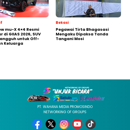
f
Bekasi
ew mu-X 4×4 Resmi
Pegawai Tirta Bhagasasi
r di GIIAS 2026, SUV
Mengaku Dipaksa Tanda
Tangguh untuk Off-
Tangani Mosi
n Keluarga
PT. WAHANA MEDIA PROMOSINDO
NETWORKING OF GROUPS