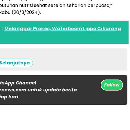
tuhan nutrisi sehat setelah seharian berpuasa,”
Rabu (20/3/2024).
:
Melanggar Prokes, Waterboom Lippo Cikarang
Selanjutnya
atsApp Channel
Follow
rnews.com untuk update berita
iap hari