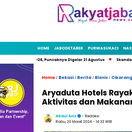
HOME
JABODETABEK
PURWASUKACI
NAS
 HUT RI 2026, Puncaknya Digelar 21 Agustus
Skandal Air Bers
Home
Bekasi
Berita
Bisnis
Cikaran
/
/
/
/
Aryaduta Hotels Raya
Aktivitas dan Makana
Abdul Aziz
- Redaksi
Rabu, 20 Maret 2024
- 14:33 WIB