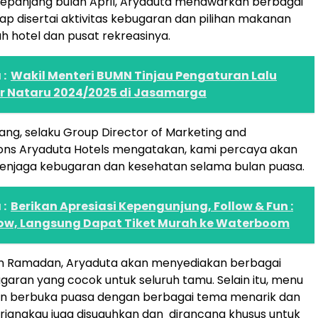
sepanjang bulan April, Aryaduta menawarkan berbagai
p disertai aktivitas kebugaran dan pilihan makanan
uh hotel dan pusat rekreasinya.
:
Wakil Menteri BUMN Tinjau Pengaturan Lalu
ur Nataru 2024/2025 di Jasamarga
ang, selaku Group Director of Marketing and
ns Aryaduta Hotels mengatakan, kami percaya akan
enjaga kebugaran dan kesehatan selama bulan puasa.
:
Berikan Apresiasi Kepengunjung, Follow & Fun :
ow, Langsung Dapat Tiket Murah ke Waterboom
an Ramadan, Aryaduta akan menyediakan berbagai
garan yang cocok untuk seluruh tamu. Selain itu, menu
jian berbuka puasa dengan berbagai tema menarik dan
rjangkau juga disuguhkan dan dirancang khusus untuk