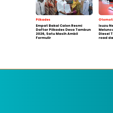
Pilkades
Otomoti
Empat Bakal Calon Resmi
Isuzu N
Daftar Pilkades Desa Tambun
Meluncu
2026, Satu Masih Ambil
Diesel 
Formulir
road da