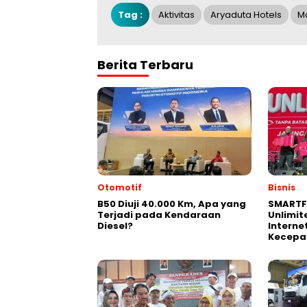
Tag :
Aktivitas
Aryaduta Hotels
M
Berita Terbaru
Otomotif
Bisnis
B50 Diuji 40.000 Km, Apa yang
SMARTF
Terjadi pada Kendaraan
Unlimit
Diesel?
Interne
Kecepa