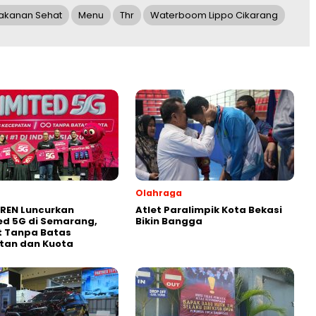
akanan Sehat
Menu
Thr
Waterboom Lippo Cikarang
Olahraga
REN Luncurkan
Atlet Paralimpik Kota Bekasi
ed 5G di Semarang,
Bikin Bangga
t Tanpa Batas
tan dan Kuota